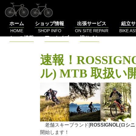
コ
ン
テ
ホーム
ショップ情報
出張サービス
組立サ
ン
HOME
SHOP INFO
ON SITE REPAIR
BIKE A
ツ
セール情報
アーカイブ
旧サイト
へ
SALE
BLOG
LOG
ス
キ
速報！ROSSIG
ッ
プ
ル) MTB 取扱
老舗スキーブランド[
ROSSIGNOL(ロシ
開始します！