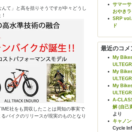
サマーサシ
なんて」と高を括りそうですが中々どうし
おやきラ
た！
SRP v
ド
最近のコメ
My Bike
ULTEG
My Bike
ULTEG
My Bike
ULTEG
A-CLAS
解 (自己
がTIME社をも買収したことは周知の事実で
より
よるバイクのリリースが現実のものとなり
キャノン
Cycle Inf