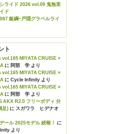
ライド 2026 vol.09 鬼無里
イド
ol.087 飯綱~戸隠グラベルライ
ント
s vol.165 MIYATA CRUISE ×
RA
に
阿部 学
より
s vol.165 MIYATA CRUISE ×
RA
に
Cycle Infinity
より
s vol.165 MIYATA CRUISE ×
RA
に
阿部 学
より
S AKX R2.0 フリーボディ 分
満足)
に
スガワラ ヒデナオ
デール 2025モデル 続報！
に
inity
より