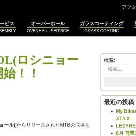
アフ
ービス
オーバーホール
ガラスコーティング
SSEMBLY
OVERHAUL SERVICE
GRASS COATING
NOL(ロシニョー
検索:
い開始！！
最近の投稿
My Bike
XT/LX
ニョール)
]からリリースされたMTBの取扱を
LEZYN
8月 営