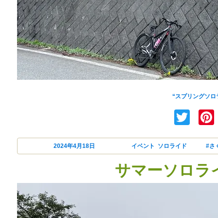
前夜の大雨で市街地の桜
“スプリングソロライド
Twi
投稿日:
2024年4月18日
カテゴリー
イベント
,
ソロライド
タグ
#さ
サマーソロライド 