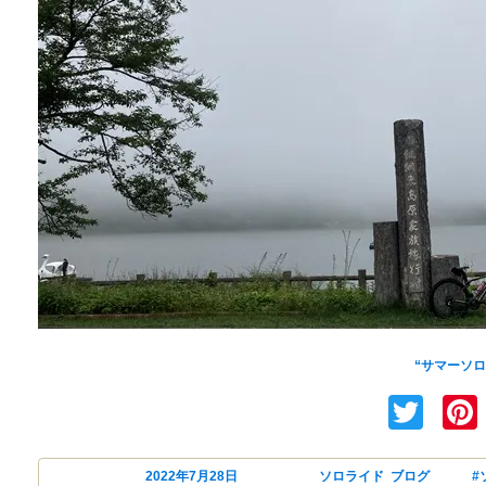
スケジュールが詰まっていたので
“サマーソロラ
Twi
投稿日:
2022年7月28日
カテゴリー
ソロライド
,
ブログ
タグ
#