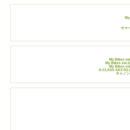
My
サマー
My Bikes vo
My Bikes vol.
My Bikes vo
A-CLASS AKX R
キャノン