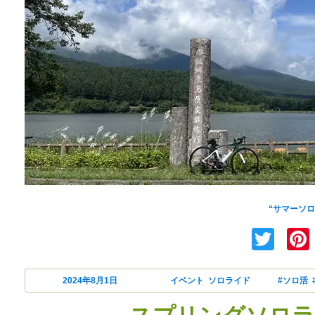
“サマーソロラ
Twi
投稿日:
2024年8月1日
カテゴリー
イベント
,
ソロライド
タグ
#ソロ活
,