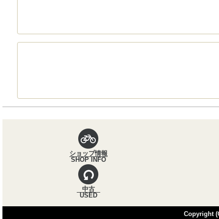
パンくずナビ
ショップ情報
SHOP INFO
中古
USED
Copyright (C