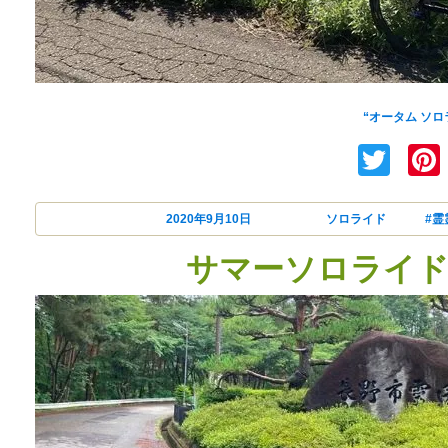
久々のロードライド。いつぞや
“オータム ソロラ
Twi
投稿日:
2020年9月10日
カテゴリー
ソロライド
タグ
#霊
サマーソロライド 2