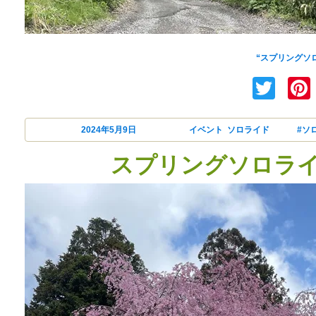
INFI店
“スプリングソロラ
Twi
投稿日:
2024年5月9日
カテゴリー
イベント
,
ソロライド
タグ
#ソ
スプリングソロライド 2