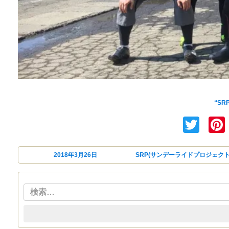
定例SR
2018シ
“SR
Twi
投稿日:
2018年3月26日
カテゴリー
SRP(サンデーライドプロジェクト