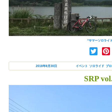
GARMIN自動ラップ機
“サマーソロライド 2
Twi
投稿日:
2018年8月30日
カテゴリー
イベント
,
ソロライド
,
ブロ
SRP v