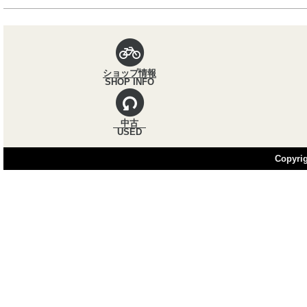
パンくずナビ
ショップ情報
SHOP INFO
中古
USED
Copyrig