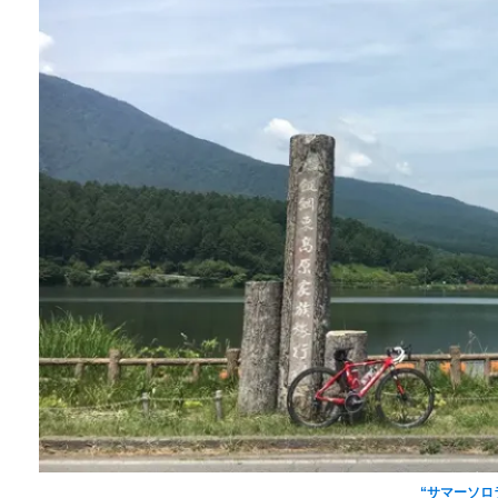
週末の
“サマーソロライ