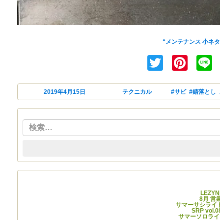
メンテネタです。自転車の
“メンテナンス 小ネタ
Twitter
Pint
投稿日:
2019年4月15日
カテゴリー
テクニカル
タグ
#サビ
,
#錆落とし
,
最
LEZY
8月 
サマーサシライド 
SRP vo
サマーソロライド 