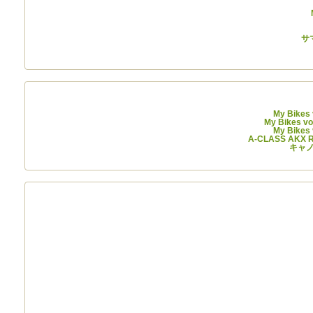
サ
My Bikes
My Bikes v
My Bikes
A-CLASS AKX
キャノ