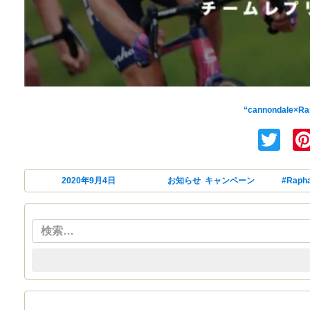
cannon
“cannondal
Tw
投稿日:
2020年9月4日
カテゴリー
お知らせ
,
キャンペーン
タグ
#Raph