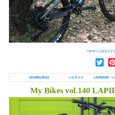
6月！夏だ！トレイルだ！という
“サマーソロライド 20
Tw
投稿日:
2019年6月6日
カテゴリー
ソロライド
タグ
LAPIERRE
,
ソ
My Bikes vol.140 LA