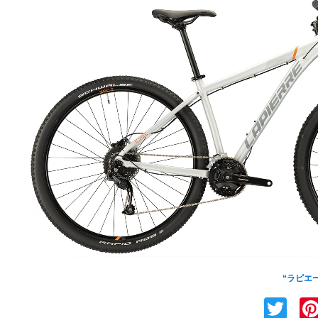
LAPIERRE(ラピ
“ラピエー
Tw