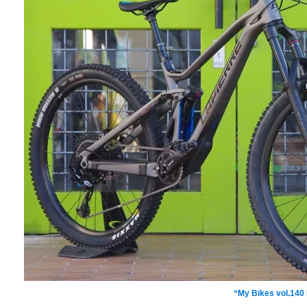
久々にINFI
“My Bikes vol.14