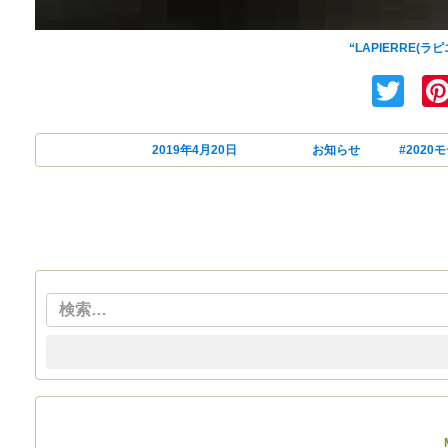
早くも2020モ
“LAPIERRE(ラ
Tw
投稿日:
2019年4月20日
カテゴリー
お知らせ
タグ
#2020