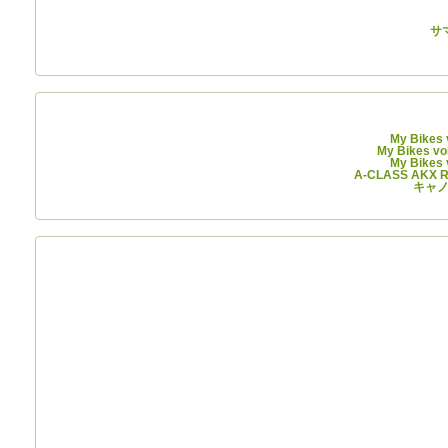
サ
My Bikes
My Bikes v
My Bikes
A-CLASS AKX
キャノ