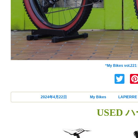
LAPIERRE(ラピエール)
“My Bikes vol.22
Tw
投稿日:
2024年4月22日
カテゴリー
My Bikes
タグ
LAPIERRE
USED 