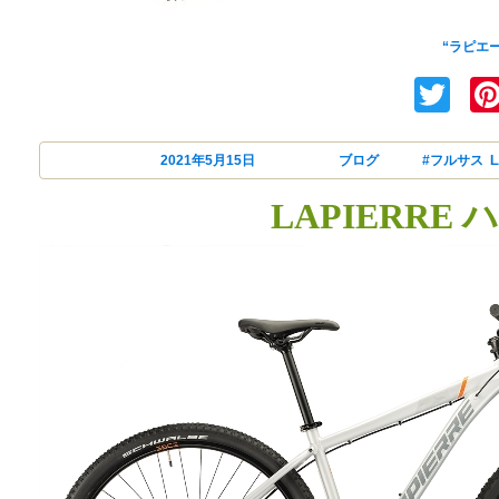
I
“ラピエー
Tw
投稿日:
2021年5月15日
カテゴリー
ブログ
タグ
#フルサス
,
L
LAPIERRE