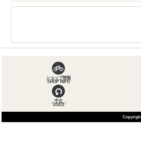
パンくずナビ
ショップ情報
SHOP INFO
中古
USED
Copyright