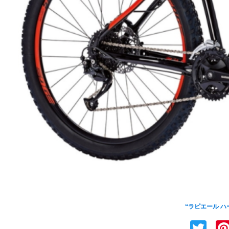
LAPIERRE(ラピエール)の
“ラピエール ハ
Tw