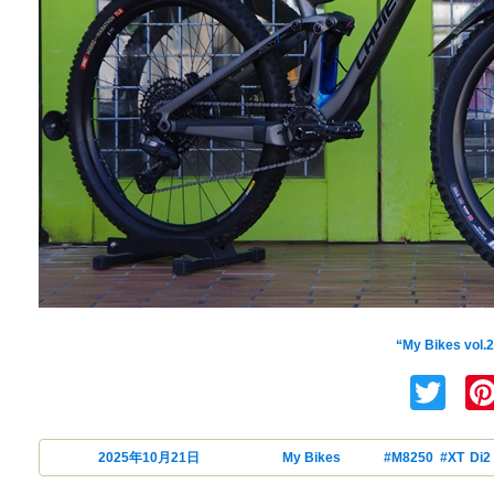
MTB向け新型
“My Bikes vol.
Tw
投稿日:
2025年10月21日
カテゴリー
My Bikes
タグ
#M8250
,
#XT
,
Di2