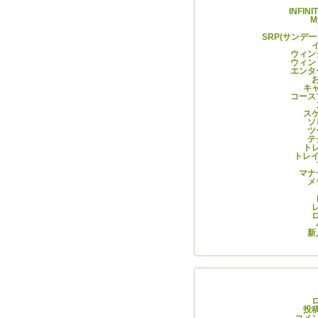
INFIN
M
SRP(サンデ
ウィン
ウィン
エンタ
キ
コース
ス
ソ
ツ
テ
ト
トレイ
マナ
メ
新
メタ
投