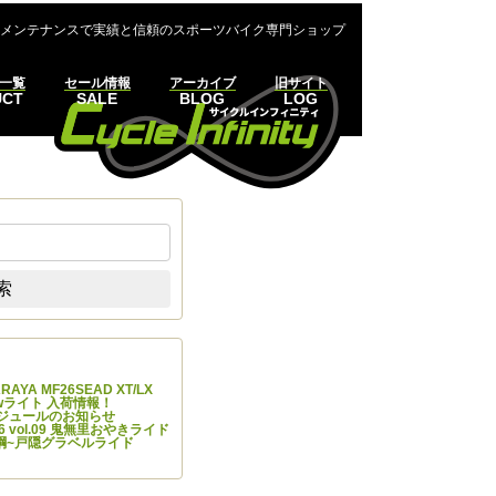
メンテナンスで実績と信頼のスポーツバイク専門ショップ
一覧
セール情報
アーカイブ
旧サイト
UCT
SALE
BLOG
LOG
:
索
の投稿
 ARAYA MF26SEAD XT/LX
Newライト 入荷情報！
ケジュールのお知らせ
 vol.09 鬼無里おやきライド
7 飯綱~戸隠グラベルライド