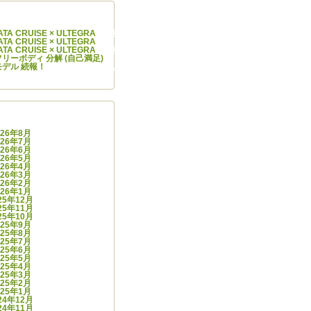
コメント
IYATA CRUISE × ULTEGRA
に
阿部 学
より
IYATA CRUISE × ULTEGRA
に
Cycle Infinity
より
IYATA CRUISE × ULTEGRA
に
阿部 学
より
.0 フリーボディ 分解 (自己満足)
に
スガワラ ヒデナオ
より
モデル 続報！
に
Cycle Infinity
より
カイブ
026年8月
026年7月
026年6月
026年5月
026年4月
026年3月
026年2月
026年1月
25年12月
25年11月
25年10月
025年9月
025年8月
025年7月
025年6月
025年5月
025年4月
025年3月
025年2月
025年1月
24年12月
24年11月