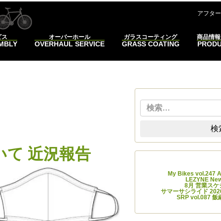
コンテンツへスキップ
アフター
ビス
オーバーホール
ガラスコーティング
商品情報
EMBLY
OVERHAUL SERVICE
GRASS COATING
PROD
検索
ク
検
て 近況報告
最近
My Bikes vol.247
LEZYNE 
8月 営業ス
サマーサシライド 2026
SRP vol.08