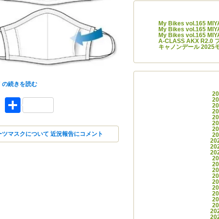
最近の
My Bikes vol.165 M
My Bikes vol.165 M
My Bikes vol.165 M
A-CLASS AKX R2
キャノンデール 2025
に関する近況報告です。
アー
 の
続きを読む
2
ket
Facebook
共有
2
2
2
2
2
2
ーツマスクについて 近況報告に
コメント
2
20
20
20
2
2
2
2
2
2
2
2
2
20
20