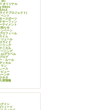
BC
ITY オリジナル
y Bikes
SALE
ーライドプロジェクト)
イベント
タースポーツ
ドサーフィン
ーテイメント
お知らせ
ャンペーン
プロフィール
スイム
ケジュール
ロライド
ーリング
クニカル
レーニング
ル/グラベル
ブログ
ー・ルール
ディカル
ラン
レース
レビュー
ローンチ
小ネタ
入荷情報
情報
ログイン
稿フィード