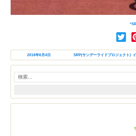
SRP(
今回は番外編としてINFINITY
“S
Tw
投稿日:
2018年6月4日
カテゴリー
SRP(サンデーライドプロジェクト)
,