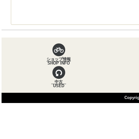
パンくずナビ
ショップ情報
SHOP INFO
中古
USED
Copyrigh