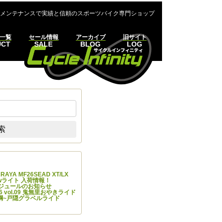
メンテナンスで実績と信頼のスポーツバイク専門ショップ
一覧
セール情報
アーカイブ
旧サイト
UCT
SALE
BLOG
LOG
:
索
の投稿
 ARAYA MF26SEAD XT/LX
Newライト 入荷情報！
ケジュールのお知らせ
 vol.09 鬼無里おやきライド
7 飯綱~戸隠グラベルライド