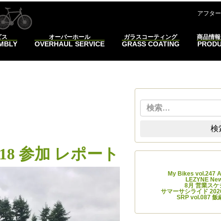
コンテンツへスキップ
アフター
ビス
オーバーホール
ガラスコーティング
商品情報
EMBLY
OVERHAUL SERVICE
GRASS COATING
PROD
検索
ーク
検
 2018 参加 レポート
最近
My Bikes vol.247
LEZYNE 
8月 営業ス
サマーサシライド 2026
SRP vol.08