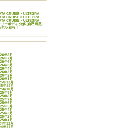
コメント
IYATA CRUISE × ULTEGRA
に
阿部 学
より
IYATA CRUISE × ULTEGRA
に
Cycle Infinity
より
IYATA CRUISE × ULTEGRA
に
阿部 学
より
.0 フリーボディ 分解 (自己満足)
に
スガワラ ヒデナオ
より
モデル 続報！
に
Cycle Infinity
より
カイブ
026年8月
026年7月
026年6月
026年5月
026年4月
026年3月
026年2月
026年1月
25年12月
25年11月
25年10月
025年9月
025年8月
025年7月
025年6月
025年5月
025年4月
025年3月
025年2月
025年1月
24年12月
24年11月