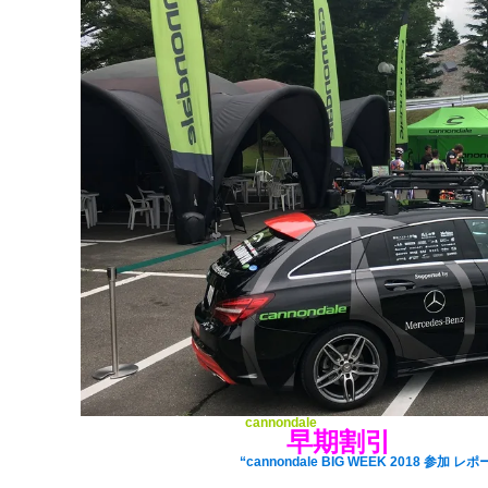
INFINITYの看板ブランド
cannondale
(キャノンデール)ベースキャ
早期割引
記事の最後に
のご案内もあり
“cannondale BIG WEEK 2018 参加 レ