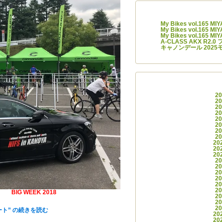
最近の
My Bikes vol.165 M
My Bikes vol.165 M
My Bikes vol.165 M
A-CLASS AKX R2
キャノンデール 2025
アー
2
2
2
2
2
2
2
2
20
20
20
2
2
2
2
2
2
ンプ[
BIG WEEK 2018
]へ参加してきました！
2
2
ますのでお見逃しなく！
2
ポート” の
続きを読む
20
20