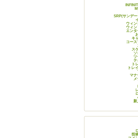
INFIN
M
SRP(サンデ
ウィン
ウィン
エンタ
キ
コース
ス
ソ
ツ
テ
ト
トレイ
マナ
メ
新
メタ
投