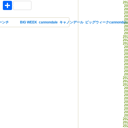
20
ket
Facebook
共有
2
2
2
2
2
ーンチ
タグ
BIG WEEK
,
cannondale
,
キャノンデール
,
ビッグウィーク
cannonda
2
2
2
2
20
20
20
2
2
2
2
2
2
2
2
2
20
20
20
2
2
2
2
2
2
2
2
2
20
20
20