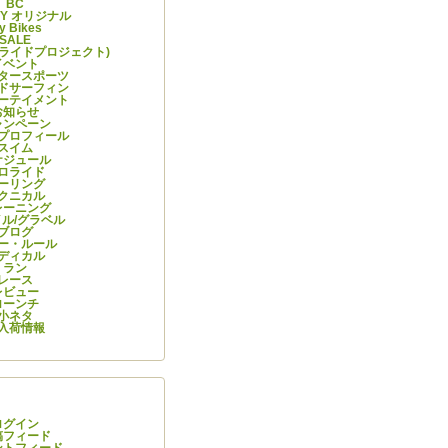
BC
ITY オリジナル
y Bikes
SALE
ーライドプロジェクト)
イベント
タースポーツ
ドサーフィン
ーテイメント
お知らせ
ャンペーン
プロフィール
スイム
ケジュール
ロライド
ーリング
クニカル
レーニング
ル/グラベル
ブログ
ー・ルール
ディカル
ラン
レース
レビュー
ローンチ
小ネタ
入荷情報
情報
ログイン
稿フィード