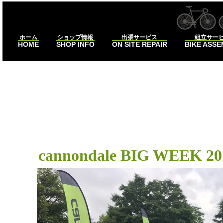
ホーム
ショップ情報
出張サービス
組立サー
HOME
SHOP INFO
ON SITE REPAIR
BIKE ASS
ビッグウィ
cannondale BIG WEEK