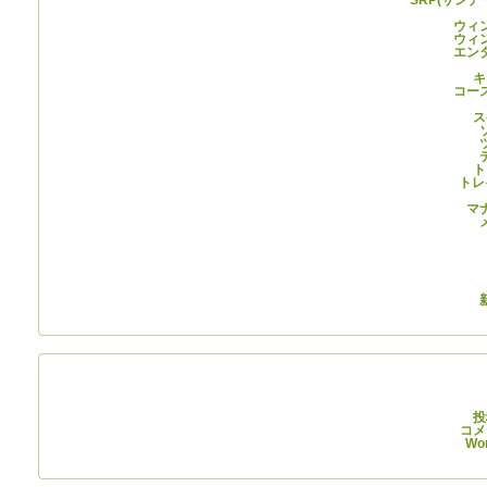
ウィ
ウィ
エン
キ
コー
ス
ト
トレ
マ
メ
投
コメ
Wo