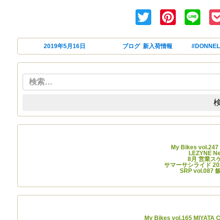
Twitter
Pinte
Li
投稿日:
2019年5月16日
カテゴリー
ブログ
,
新入荷情報
タグ
#DONNEL
検
最近
My Bikes vol.2
LEZYNE
8月 営業
サマーサシライド 202
SRP vol.0
最近の
My Bikes vol.165 MIYATA