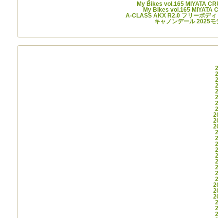
My Bikes vol.165 MIYATA C
My Bikes vol.165 MIYATA
A-CLASS AKX R2.0 フリーボデ
キャノンデール 2025モ
アー
2
2
2
2
2
2