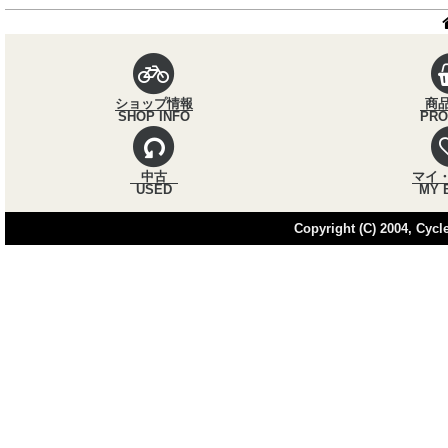
パンくずナビ
ショップ情報
商
SHOP INFO
PRO
中古
マイ
USED
MY 
Copyright (C) 2004, Cycle 