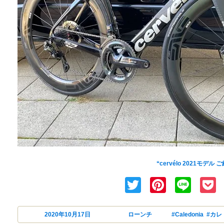
cervélo(サーベロ)の
“cervélo 2021モデル 
Twitter
Pintere
Lin
投稿日:
2020年10月17日
カテゴリー
ローンチ
タグ
#Caledonia
,
#カレ