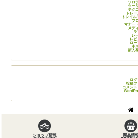
ソロ
ツー
テク
トレー
トレイル
ブ
マナー
メデ
ラ
レ
レビ
ロー
小
新入
メタ情
ログ
投稿フ
コメント
WordPr
パンくずナビ
ショップ情報
商品情