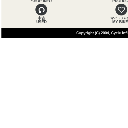
SHOP INFO
PRODUC
中古
マイ・バ
USED
MY BIK
Copyright (C) 2004, Cycle Infi