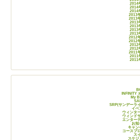
201
201
201
2013
2013
201
201
201
201
2012
2012
201
201
2011
201
201
カテゴ
B
INFINIT
My B
SA
SRP(サンデーラ
イベ
ウィンタ
ウィンド
エンター
お知
キャン
コースプ
ス
スケジ