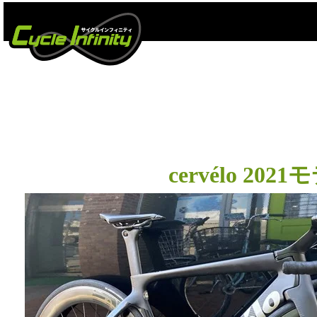
コン
#カレ
cervélo 20