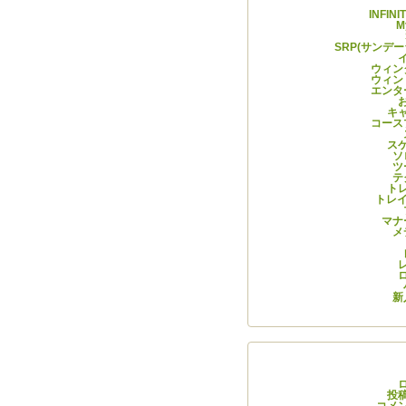
INFIN
M
SRP(サンデ
ウィン
ウィン
エンタ
キ
コース
ス
ソ
ツ
テ
ト
トレイ
マナ
メ
新
メタ
投