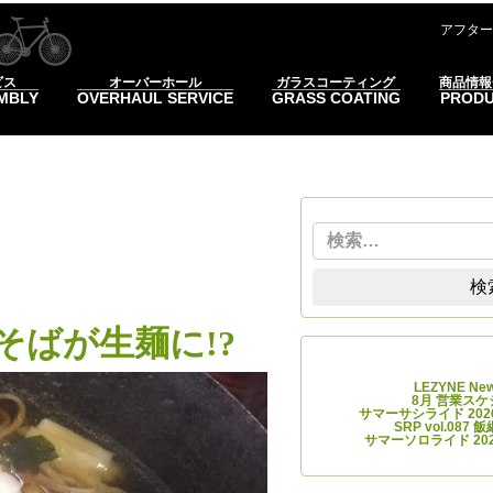
コンテンツへスキップ
アフター
ビス
オーバーホール
ガラスコーティング
商品情報
EMBLY
OVERHAUL SERVICE
GRASS COATING
PROD
検索
ば
検
そばが生麺に!?
最近
LEZYNE 
8月 営業ス
サマーサシライド 2026
SRP vol.08
サマーソロライド 2026