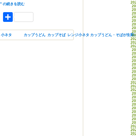
する方法を実際にやってみました。
20
” の
続きを読む
2
2
2
ket
Facebook
共有
2
2
2
2
2
,
小ネタ
タグ
カップうどん
,
カップそば
,
レンジ
小ネタ カップうどん・そばが生麺に
2
20
20
20
2
2
2
2
2
2
2
2
2
20
20
20
2
2
2
2
2
2
2
2
2
20
20
20