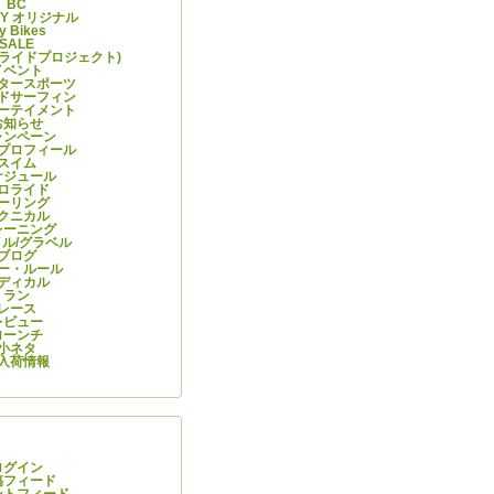
BC
ITY オリジナル
y Bikes
SALE
ーライドプロジェクト)
イベント
タースポーツ
ドサーフィン
ーテイメント
お知らせ
ャンペーン
プロフィール
スイム
ケジュール
ロライド
ーリング
クニカル
レーニング
ル/グラベル
ブログ
ー・ルール
ディカル
ラン
レース
レビュー
ローンチ
小ネタ
入荷情報
情報
ログイン
稿フィード