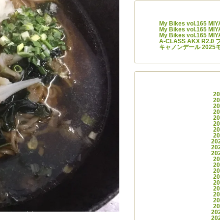
最近の
My Bikes vol.165 M
My Bikes vol.165 M
My Bikes vol.165 M
A-CLASS AKX R2
キャノンデール 2025
アー
2
2
2
2
2
2
2
2
20
20
20
2
2
2
2
2
2
2
2
2
20
。※飯テロ注意
20