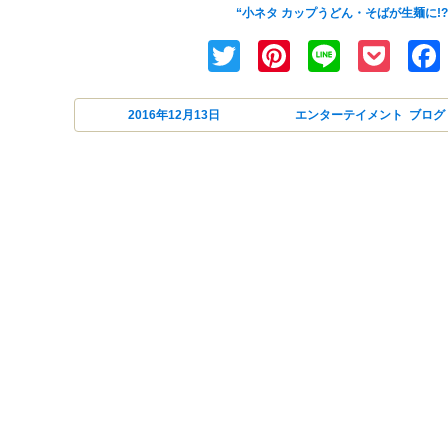
web上で話題になっているカップうどん・そばを生麺に
“小ネタ カップうどん・そばが生麺に!?
Twitter
Pinterest
Line
Poc
投稿日:
2016年12月13日
カテゴリー
エンターテイメント
,
ブログ