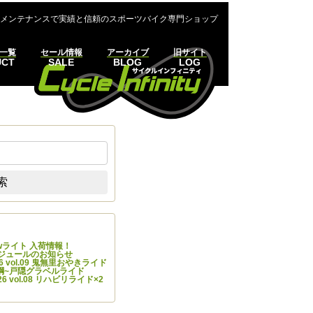
メンテナンスで実績と信頼のスポーツバイク専門ショップ
一覧
セール情報
アーカイブ
旧サイト
UCT
SALE
BLOG
LOG
:
索
の投稿
Newライト 入荷情報！
ケジュールのお知らせ
 vol.09 鬼無里おやきライド
7 飯綱~戸隠グラベルライド
 vol.08 リハビリライド×2