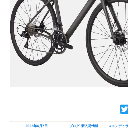
4月のキャノンデール入荷
投稿日:
2023年4月7日
カテゴリー
ブログ
,
新入荷情報
タグ
#エンデュ