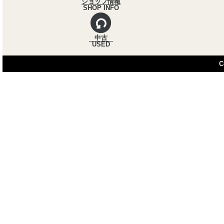
ショップ情報
SHOP INFO
中古
USED
C