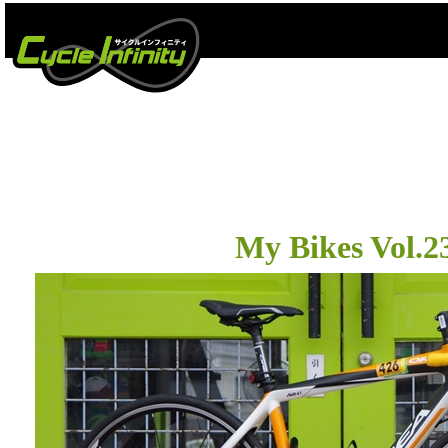
エウ
My Bikes Vol