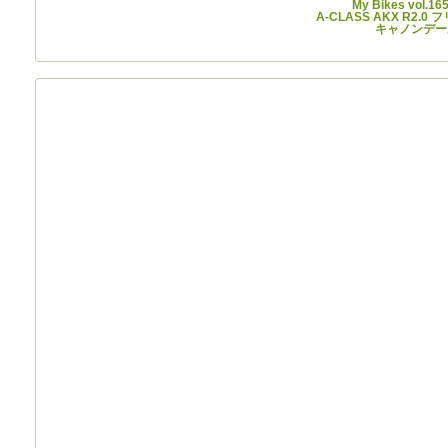
My Bikes vol.1
A-CLASS AKX R2.
キャノンデール