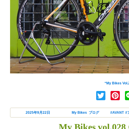
ORBEA(オルベア)のロングセ
“My Bikes Vo
Twitt
Pi
投稿日:
2025年9月22日
カテゴリー
My Bikes
,
ブログ
タグ
#AVANT
,
#
My Bikes vol.0