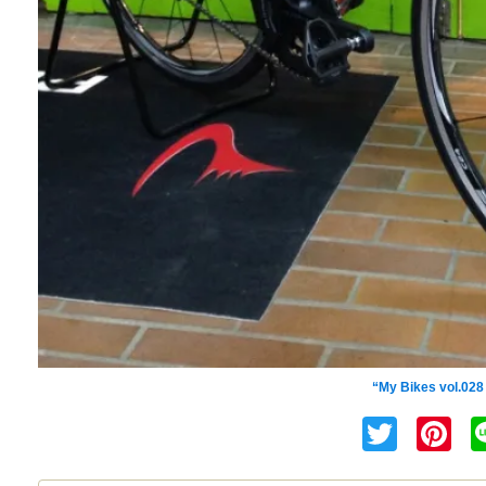
INFINITYメンバー ヒルクラ
“My Bikes vol.0
Twitt
Pi