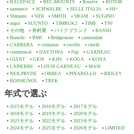
RACEFACE
REC-MOUNTS
Reserve
ROTOR
sanmarco
SCHWALBE
SELLE ITALIA
SH+
Shimano
SIDI
SMITH
SRAM
SUGINO
sugoi
SUUNTO
TIMBUK2
TIME
TNI
その他
井村屋
バイクブランド
BASSO
Bianchi
BMC
Bridgestone
cannondale
CARRERA
centurion
cervélo
cinelli
commencal
DAYTONA
Fuji
GARNEAU
GIANT
GIOS
KHS
KOGA
KONA
LAPIERRE
LOUIS GARNEAU
MASI
NEILPRYDE
ORBEA
PINARELLO
RIDLEY
ROSSIGNOL
TREK
年式で選ぶ
2015モデル
2016モデル
2017モデル
2018モデル
2019モデル
2020モデル
2021モデル
2022モデル
2023モデル
2024モデル
2025モデル
2026モデル
LIMITED