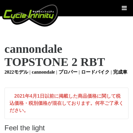
コ
ン
テ
ン
ツ
へ
cannondale
ス
キ
TOPSTONE 2 RBT
ッ
プ
2022モデル
|
cannondale
|
プロパー
|
ロードバイク
|
完成車
2021年4月1日以前に掲載した商品価格に関して税
込価格・税別価格が混在しております。何卒ご了承く
ださい。
Feel the light