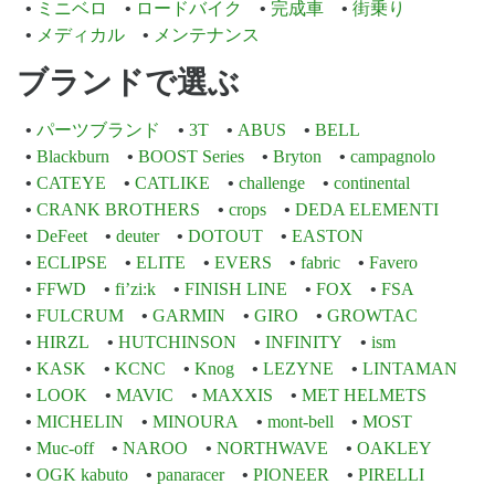
ミニベロ
ロードバイク
完成車
街乗り
メディカル
メンテナンス
ブランドで選ぶ
パーツブランド
3T
ABUS
BELL
Blackburn
BOOST Series
Bryton
campagnolo
CATEYE
CATLIKE
challenge
continental
CRANK BROTHERS
crops
DEDA ELEMENTI
DeFeet
deuter
DOTOUT
EASTON
ECLIPSE
ELITE
EVERS
fabric
Favero
FFWD
fi’zi:k
FINISH LINE
FOX
FSA
FULCRUM
GARMIN
GIRO
GROWTAC
HIRZL
HUTCHINSON
INFINITY
ism
KASK
KCNC
Knog
LEZYNE
LINTAMAN
LOOK
MAVIC
MAXXIS
MET HELMETS
MICHELIN
MINOURA
mont-bell
MOST
Muc-off
NAROO
NORTHWAVE
OAKLEY
OGK kabuto
panaracer
PIONEER
PIRELLI