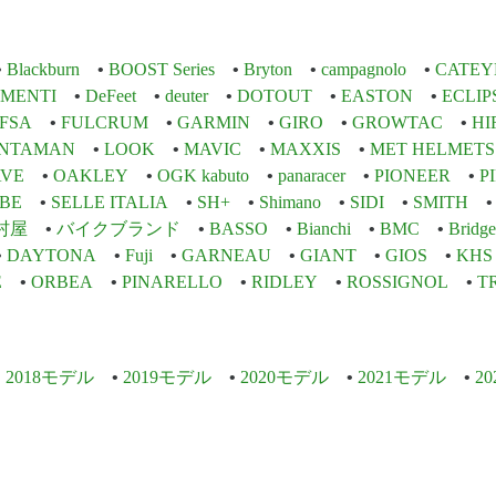
Blackburn
BOOST Series
Bryton
campagnolo
CATEY
EMENTI
DeFeet
deuter
DOTOUT
EASTON
ECLIP
FSA
FULCRUM
GARMIN
GIRO
GROWTAC
HI
INTAMAN
LOOK
MAVIC
MAXXIS
MET HELMETS
VE
OAKLEY
OGK kabuto
panaracer
PIONEER
P
BE
SELLE ITALIA
SH+
Shimano
SIDI
SMITH
村屋
バイクブランド
BASSO
Bianchi
BMC
Bridge
DAYTONA
Fuji
GARNEAU
GIANT
GIOS
KHS
E
ORBEA
PINARELLO
RIDLEY
ROSSIGNOL
T
2018モデル
2019モデル
2020モデル
2021モデル
2