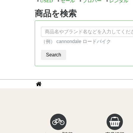
USED
セール
プロパー
レンタル
商品を検索
（例） cannondale ロードバイク
パ
サ
イ
ン
ク
く
ル
ず
イ
ン
ナ
フ
ビ
ィ