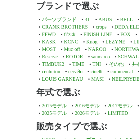
ブランドで選ぶ
パーツブランド
3T
ABUS
BELL
CRANK BROTHERS
crops
DEDA EL
FFWD
fi’zi:k
FINISH LINE
FOX
KASK
KCNC
Knog
LEZYNE
L
MOST
Muc-off
NAROO
NORTHWA
Reserve
ROTOR
sanmarco
SCHWAL
TIMBUK2
TIME
TNI
その他
井
centurion
cervélo
cinelli
commencal
LOUIS GARNEAU
MASI
NEILPRYD
年式で選ぶ
2015モデル
2016モデル
2017モデル
2025モデル
2026モデル
LIMITED
販売タイプで選ぶ