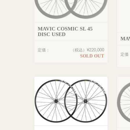
MAVIC COSMIC SL 45
DISC USED
MAV
¥220,000
定価：
（税込）
定価
SOLD OUT