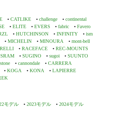
E
CATLIKE
challenge
continental
SE
ELITE
EVERS
fabric
Favero
RZL
HUTCHINSON
INFINITY
ism
MICHELIN
MINOURA
mont-bell
IRELLI
RACEFACE
REC-MOUNTS
SRAM
SUGINO
sugoi
SUUNTO
stone
cannondale
CARRERA
KOGA
KONA
LAPIERRE
REK
022モデル
2023モデル
2024モデル