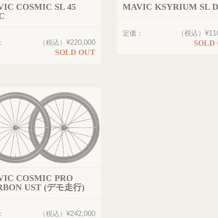
MAVIC KSYRIUM SL D
IC COSMIC SL 45
C
¥11
定価：
（税込）
¥220,000
：
（税込）
SOLD
SOLD OUT
VIC COSMIC PRO
RBON UST (デモ走行)
¥242,000
：
（税込）