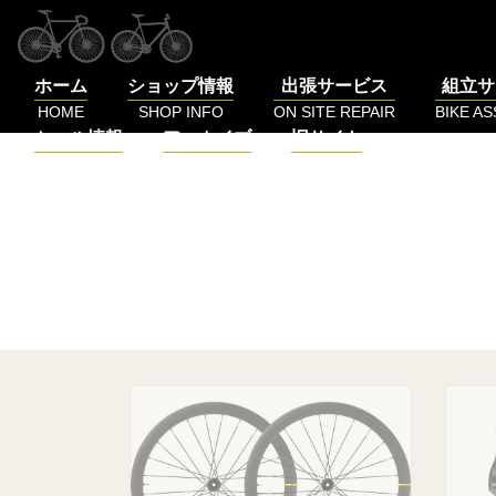
コ
ン
テ
ホーム
ショップ情報
出張サービス
組立サ
ン
HOME
SHOP INFO
ON SITE REPAIR
BIKE A
ツ
セール情報
アーカイブ
旧サイト
へ
SALE
BLOG
LOG
ス
キ
ッ
プ