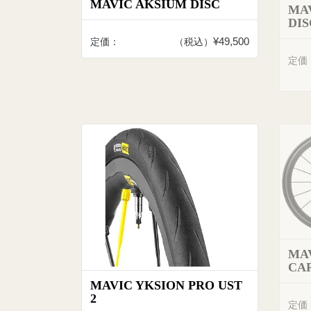
MAVIC AKSIUM DISC
MAV
DIS
¥49,500
定価：
（税込）
定価
MA
CA
MAVIC YKSION PRO UST
2
定価