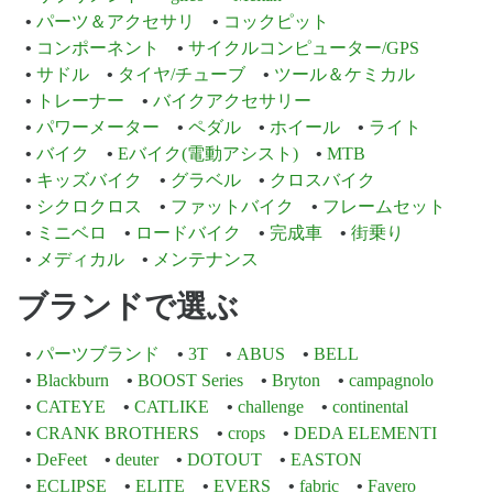
パーツ＆アクセサリ
コックピット
コンポーネント
サイクルコンピューター/GPS
サドル
タイヤ/チューブ
ツール＆ケミカル
トレーナー
バイクアクセサリー
パワーメーター
ペダル
ホイール
ライト
バイク
Eバイク(電動アシスト)
MTB
キッズバイク
グラベル
クロスバイク
シクロクロス
ファットバイク
フレームセット
ミニベロ
ロードバイク
完成車
街乗り
メディカル
メンテナンス
ブランドで選ぶ
パーツブランド
3T
ABUS
BELL
Blackburn
BOOST Series
Bryton
campagnolo
CATEYE
CATLIKE
challenge
continental
CRANK BROTHERS
crops
DEDA ELEMENTI
DeFeet
deuter
DOTOUT
EASTON
ECLIPSE
ELITE
EVERS
fabric
Favero