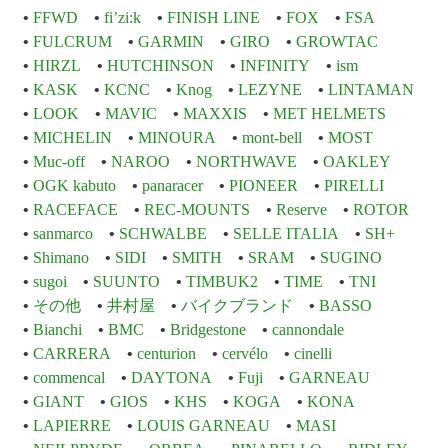
FFWD
fi’zi:k
FINISH LINE
FOX
FSA
FULCRUM
GARMIN
GIRO
GROWTAC
HIRZL
HUTCHINSON
INFINITY
ism
KASK
KCNC
Knog
LEZYNE
LINTAMAN
LOOK
MAVIC
MAXXIS
MET HELMETS
MICHELIN
MINOURA
mont-bell
MOST
Muc-off
NAROO
NORTHWAVE
OAKLEY
OGK kabuto
panaracer
PIONEER
PIRELLI
RACEFACE
REC-MOUNTS
Reserve
ROTOR
sanmarco
SCHWALBE
SELLE ITALIA
SH+
Shimano
SIDI
SMITH
SRAM
SUGINO
sugoi
SUUNTO
TIMBUK2
TIME
TNI
その他
井村屋
バイクブランド
BASSO
Bianchi
BMC
Bridgestone
cannondale
CARRERA
centurion
cervélo
cinelli
commencal
DAYTONA
Fuji
GARNEAU
GIANT
GIOS
KHS
KOGA
KONA
LAPIERRE
LOUIS GARNEAU
MASI