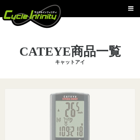
コ
ン
テ
ン
ツ
へ
CATEYE商品一覧
ス
キ
キャットアイ
ッ
プ