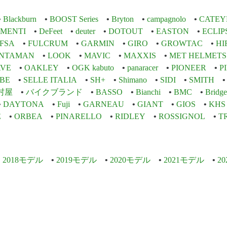
Blackburn
BOOST Series
Bryton
campagnolo
CATEY
EMENTI
DeFeet
deuter
DOTOUT
EASTON
ECLIP
FSA
FULCRUM
GARMIN
GIRO
GROWTAC
HI
INTAMAN
LOOK
MAVIC
MAXXIS
MET HELMETS
VE
OAKLEY
OGK kabuto
panaracer
PIONEER
P
BE
SELLE ITALIA
SH+
Shimano
SIDI
SMITH
村屋
バイクブランド
BASSO
Bianchi
BMC
Bridge
DAYTONA
Fuji
GARNEAU
GIANT
GIOS
KHS
E
ORBEA
PINARELLO
RIDLEY
ROSSIGNOL
T
2018モデル
2019モデル
2020モデル
2021モデル
2