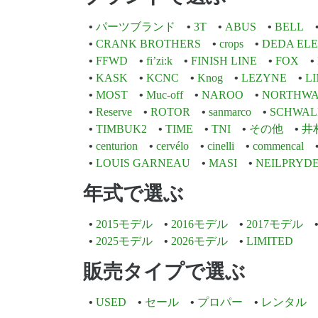
パーツブランド
3T
ABUS
BELL
CRANK BROTHERS
crops
DEDA EL
FFWD
fi’zi:k
FINISH LINE
FOX
KASK
KCNC
Knog
LEZYNE
L
MOST
Muc-off
NAROO
NORTHWA
Reserve
ROTOR
sanmarco
SCHWAL
TIMBUK2
TIME
TNI
その他
井
centurion
cervélo
cinelli
commencal
LOUIS GARNEAU
MASI
NEILPRYD
年式で選ぶ
2015モデル
2016モデル
2017モデル
2025モデル
2026モデル
LIMITED
販売タイプで選ぶ
USED
セール
プロパー
レンタル