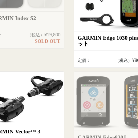
MIN Index S2
¥19,800
：
（税込）
GARMIN Edge 1030 plu
SOLD OUT
ット
¥8
定価：
（税込）
MIN Vector™ 3
GARMIN Edge820J