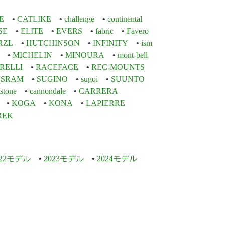
E
CATLIKE
challenge
continental
SE
ELITE
EVERS
fabric
Favero
RZL
HUTCHINSON
INFINITY
ism
MICHELIN
MINOURA
mont-bell
IRELLI
RACEFACE
REC-MOUNTS
SRAM
SUGINO
sugoi
SUUNTO
stone
cannondale
CARRERA
KOGA
KONA
LAPIERRE
REK
022モデル
2023モデル
2024モデル