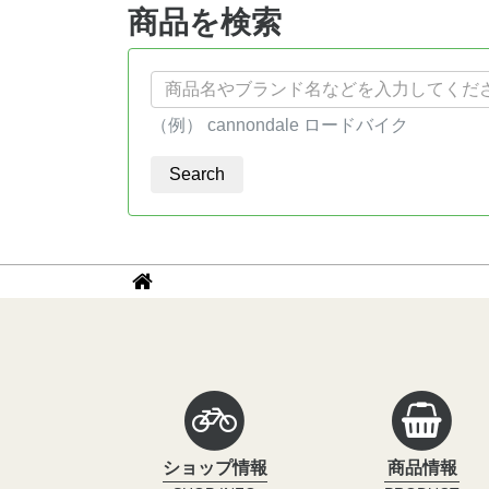
商品を検索
（例） cannondale ロードバイク
パ
サ
イ
ン
ク
く
ル
ず
イ
ン
ナ
フ
ビ
ィ
ショップ情報
商品情報
ニ