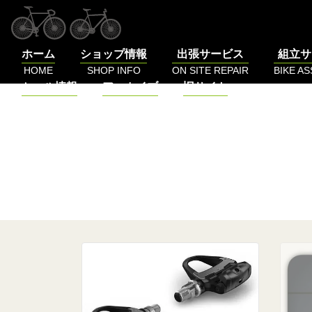
コ
ン
テ
ホーム
ショップ情報
出張サービス
組立サ
ン
HOME
SHOP INFO
ON SITE REPAIR
BIKE A
ツ
セール情報
アーカイブ
旧サイト
へ
SALE
BLOG
LOG
ス
キ
ッ
プ