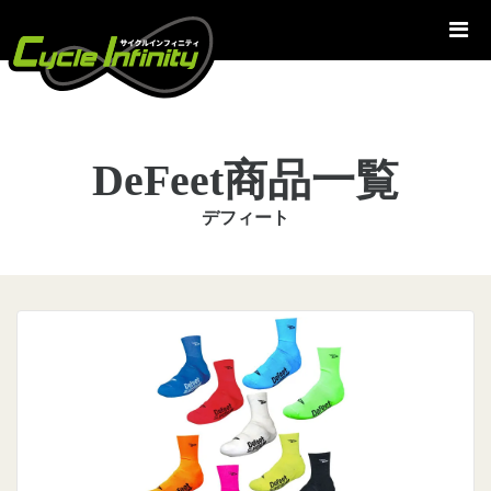
コ
ン
テ
ン
ツ
へ
DeFeet商品一覧
ス
キ
デフィート
ッ
プ