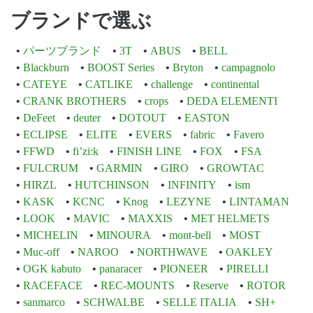
ブランドで選ぶ
パーツブランド
3T
ABUS
BELL
Blackburn
BOOST Series
Bryton
campagnolo
CATEYE
CATLIKE
challenge
continental
CRANK BROTHERS
crops
DEDA ELEMENTI
DeFeet
deuter
DOTOUT
EASTON
ECLIPSE
ELITE
EVERS
fabric
Favero
FFWD
fi’zi:k
FINISH LINE
FOX
FSA
FULCRUM
GARMIN
GIRO
GROWTAC
HIRZL
HUTCHINSON
INFINITY
ism
KASK
KCNC
Knog
LEZYNE
LINTAMAN
LOOK
MAVIC
MAXXIS
MET HELMETS
MICHELIN
MINOURA
mont-bell
MOST
Muc-off
NAROO
NORTHWAVE
OAKLEY
OGK kabuto
panaracer
PIONEER
PIRELLI
RACEFACE
REC-MOUNTS
Reserve
ROTOR
sanmarco
SCHWALBE
SELLE ITALIA
SH+