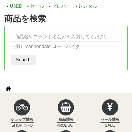
USED
セール
プロパー
レンタル
商品を検索
（例） cannondale ロードバイク
パ
サ
イ
ン
ク
く
ル
ず
イ
ショップ情報
商品情報
セール情報
ン
ナ
SHOP INFO
PRODUCT
SALE
フ