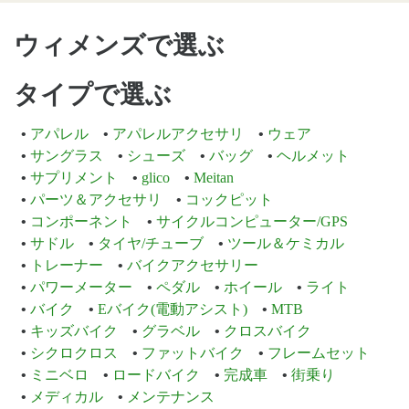
ウィメンズで選ぶ
タイプで選ぶ
アパレル
アパレルアクセサリ
ウェア
サングラス
シューズ
バッグ
ヘルメット
サプリメント
glico
Meitan
パーツ＆アクセサリ
コックピット
コンポーネント
サイクルコンピューター/GPS
サドル
タイヤ/チューブ
ツール＆ケミカル
トレーナー
バイクアクセサリー
パワーメーター
ペダル
ホイール
ライト
バイク
Eバイク(電動アシスト)
MTB
キッズバイク
グラベル
クロスバイク
シクロクロス
ファットバイク
フレームセット
ミニベロ
ロードバイク
完成車
街乗り
メディカル
メンテナンス