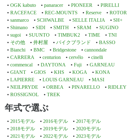
OGK kabuto
panaracer
PIONEER
PIRELLI
RACEFACE
REC-MOUNTS
Reserve
ROTOR
sanmarco
SCHWALBE
SELLE ITALIA
SH+
Shimano
SIDI
SMITH
SRAM
SUGINO
sugoi
SUUNTO
TIMBUK2
TIME
TNI
その他
井村屋
バイクブランド
BASSO
Bianchi
BMC
Bridgestone
cannondale
CARRERA
centurion
cervélo
cinelli
commencal
DAYTONA
Fuji
GARNEAU
GIANT
GIOS
KHS
KOGA
KONA
LAPIERRE
LOUIS GARNEAU
MASI
NEILPRYDE
ORBEA
PINARELLO
RIDLEY
ROSSIGNOL
TREK
年式で選ぶ
2015モデル
2016モデル
2017モデル
2018モデル
2019モデル
2020モデル
2021モデル
2022モデル
2023モデル