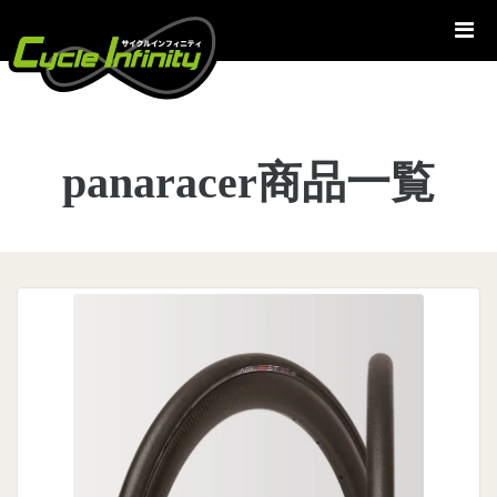
コ
ン
テ
ン
ツ
へ
panaracer商品一覧
ス
キ
ッ
プ