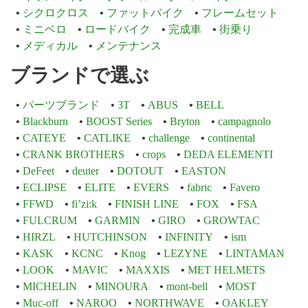
シクロクロス
ファットバイク
フレームセット
ミニベロ
ロードバイク
完成車
街乗り
メディカル
メンテナンス
ブランドで選ぶ
パーツブランド
3T
ABUS
BELL
Blackburn
BOOST Series
Bryton
campagnolo
CATEYE
CATLIKE
challenge
continental
CRANK BROTHERS
crops
DEDA ELEMENTI
DeFeet
deuter
DOTOUT
EASTON
ECLIPSE
ELITE
EVERS
fabric
Favero
FFWD
fi’zi:k
FINISH LINE
FOX
FSA
FULCRUM
GARMIN
GIRO
GROWTAC
HIRZL
HUTCHINSON
INFINITY
ism
KASK
KCNC
Knog
LEZYNE
LINTAMAN
LOOK
MAVIC
MAXXIS
MET HELMETS
MICHELIN
MINOURA
mont-bell
MOST
Muc-off
NAROO
NORTHWAVE
OAKLEY