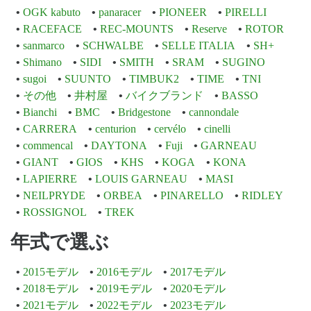
OGK kabuto
panaracer
PIONEER
PIRELLI
RACEFACE
REC-MOUNTS
Reserve
ROTOR
sanmarco
SCHWALBE
SELLE ITALIA
SH+
Shimano
SIDI
SMITH
SRAM
SUGINO
sugoi
SUUNTO
TIMBUK2
TIME
TNI
その他
井村屋
バイクブランド
BASSO
Bianchi
BMC
Bridgestone
cannondale
CARRERA
centurion
cervélo
cinelli
commencal
DAYTONA
Fuji
GARNEAU
GIANT
GIOS
KHS
KOGA
KONA
LAPIERRE
LOUIS GARNEAU
MASI
NEILPRYDE
ORBEA
PINARELLO
RIDLEY
ROSSIGNOL
TREK
年式で選ぶ
2015モデル
2016モデル
2017モデル
2018モデル
2019モデル
2020モデル
2021モデル
2022モデル
2023モデル