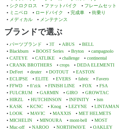
シクロクロス
ファットバイク
フレームセット
ミニベロ
ロードバイク
完成車
街乗り
メディカル
メンテナンス
ブランドで選ぶ
パーツブランド
3T
ABUS
BELL
Blackburn
BOOST Series
Bryton
campagnolo
CATEYE
CATLIKE
challenge
continental
CRANK BROTHERS
crops
DEDA ELEMENTI
DeFeet
deuter
DOTOUT
EASTON
ECLIPSE
ELITE
EVERS
fabric
Favero
FFWD
fi’zi:k
FINISH LINE
FOX
FSA
FULCRUM
GARMIN
GIRO
GROWTAC
HIRZL
HUTCHINSON
INFINITY
ism
KASK
KCNC
Knog
LEZYNE
LINTAMAN
LOOK
MAVIC
MAXXIS
MET HELMETS
MICHELIN
MINOURA
mont-bell
MOST
Muc-off
NAROO
NORTHWAVE
OAKLEY