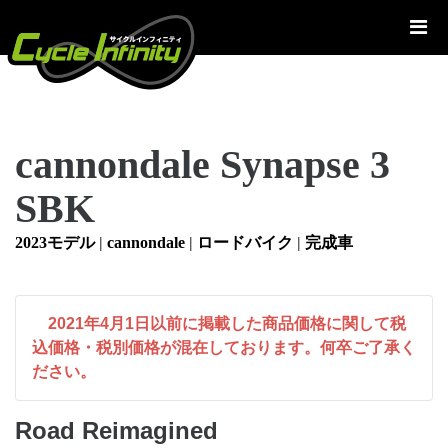
コ
ン
テ
ン
ツ
へ
cannondale Synapse 3
ス
キ
SBK
ッ
プ
2023モデル
|
cannondale
|
ロードバイク
|
完成車
2021年4月1日以前に掲載した商品価格に関して税
込価格・税別価格が混在しております。何卒ご了承く
ださい。
Road Reimagined