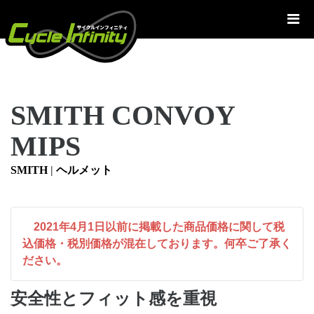
コ
ン
テ
ン
ツ
へ
SMITH CONVOY
ス
キ
MIPS
ッ
プ
SMITH
|
ヘルメット
2021年4月1日以前に掲載した商品価格に関して税
込価格・税別価格が混在しております。何卒ご了承く
ださい。
安全性とフィット感を重視