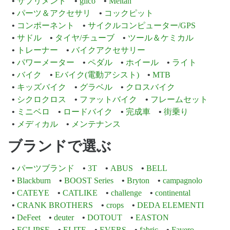
サプリメント
glico
Meitan
パーツ＆アクセサリ
コックピット
コンポーネント
サイクルコンピューター/GPS
サドル
タイヤ/チューブ
ツール＆ケミカル
トレーナー
バイクアクセサリー
パワーメーター
ペダル
ホイール
ライト
バイク
Eバイク(電動アシスト)
MTB
キッズバイク
グラベル
クロスバイク
シクロクロス
ファットバイク
フレームセット
ミニベロ
ロードバイク
完成車
街乗り
メディカル
メンテナンス
ブランドで選ぶ
パーツブランド
3T
ABUS
BELL
Blackburn
BOOST Series
Bryton
campagnolo
CATEYE
CATLIKE
challenge
continental
CRANK BROTHERS
crops
DEDA ELEMENTI
DeFeet
deuter
DOTOUT
EASTON
ECLIPSE
ELITE
EVERS
fabric
Favero