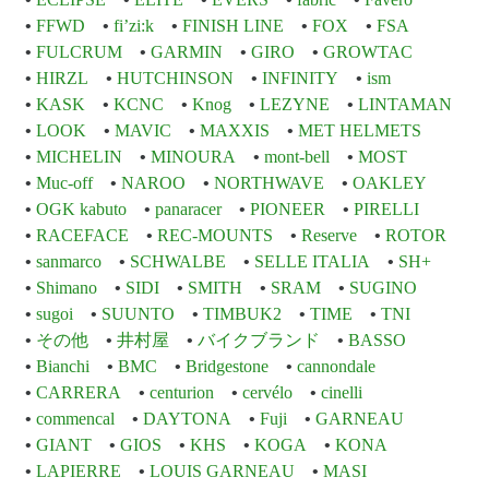
FFWD
fi’zi:k
FINISH LINE
FOX
FSA
FULCRUM
GARMIN
GIRO
GROWTAC
HIRZL
HUTCHINSON
INFINITY
ism
KASK
KCNC
Knog
LEZYNE
LINTAMAN
LOOK
MAVIC
MAXXIS
MET HELMETS
MICHELIN
MINOURA
mont-bell
MOST
Muc-off
NAROO
NORTHWAVE
OAKLEY
OGK kabuto
panaracer
PIONEER
PIRELLI
RACEFACE
REC-MOUNTS
Reserve
ROTOR
sanmarco
SCHWALBE
SELLE ITALIA
SH+
Shimano
SIDI
SMITH
SRAM
SUGINO
sugoi
SUUNTO
TIMBUK2
TIME
TNI
その他
井村屋
バイクブランド
BASSO
Bianchi
BMC
Bridgestone
cannondale
CARRERA
centurion
cervélo
cinelli
commencal
DAYTONA
Fuji
GARNEAU
GIANT
GIOS
KHS
KOGA
KONA
LAPIERRE
LOUIS GARNEAU
MASI