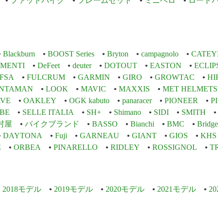
ファットバイク
フレームセット
ミニベロ
ロード
Blackburn
BOOST Series
Bryton
campagnolo
CATEY
EMENTI
DeFeet
deuter
DOTOUT
EASTON
ECLIP
FSA
FULCRUM
GARMIN
GIRO
GROWTAC
HI
INTAMAN
LOOK
MAVIC
MAXXIS
MET HELMETS
VE
OAKLEY
OGK kabuto
panaracer
PIONEER
P
BE
SELLE ITALIA
SH+
Shimano
SIDI
SMITH
村屋
バイクブランド
BASSO
Bianchi
BMC
Bridge
DAYTONA
Fuji
GARNEAU
GIANT
GIOS
KHS
E
ORBEA
PINARELLO
RIDLEY
ROSSIGNOL
T
2018モデル
2019モデル
2020モデル
2021モデル
2