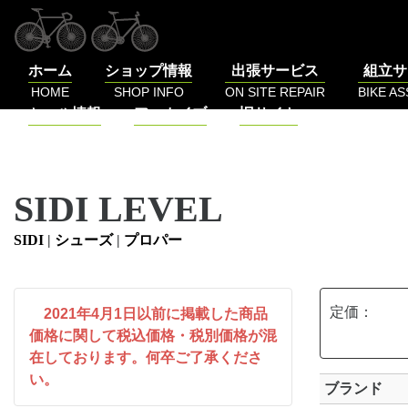
コ
ン
テ
ホーム
ショップ情報
出張サービス
組立サ
ン
HOME
SHOP INFO
ON SITE REPAIR
BIKE A
ツ
セール情報
アーカイブ
旧サイト
へ
SALE
BLOG
LOG
ス
キ
ッ
SIDI LEVEL
プ
SIDI
|
シューズ
|
プロパー
定価：
2021年4月1日以前に掲載した商品
価格に関して税込価格・税別価格が混
在しております。何卒ご了承くださ
い。
ブランド