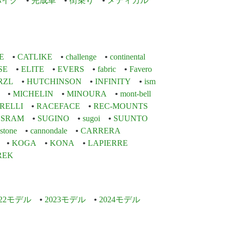
バイク
完成車
街乗り
メディカル
E
CATLIKE
challenge
continental
SE
ELITE
EVERS
fabric
Favero
RZL
HUTCHINSON
INFINITY
ism
MICHELIN
MINOURA
mont-bell
IRELLI
RACEFACE
REC-MOUNTS
SRAM
SUGINO
sugoi
SUUNTO
stone
cannondale
CARRERA
KOGA
KONA
LAPIERRE
REK
022モデル
2023モデル
2024モデル