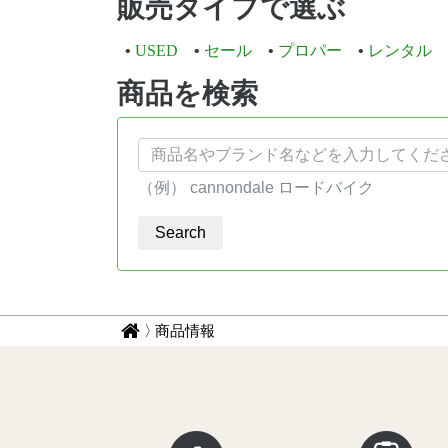
販売タイプで選ぶ
USED
セール
プロパー
レンタル
商品を検索
（例） cannondale ロードバイク
パ
サ
商品情報
イ
ン
ク
く
ル
ず
イ
ン