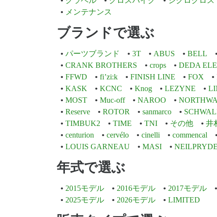
グラベル
クロスバイク
シクロクロス
メンテナンス
ブランドで選ぶ
パーツブランド
3T
ABUS
BELL
CRANK BROTHERS
crops
DEDA EL
FFWD
fi’zi:k
FINISH LINE
FOX
KASK
KCNC
Knog
LEZYNE
L
MOST
Muc-off
NAROO
NORTHWA
Reserve
ROTOR
sanmarco
SCHWAL
TIMBUK2
TIME
TNI
その他
井
centurion
cervélo
cinelli
commencal
LOUIS GARNEAU
MASI
NEILPRYD
年式で選ぶ
2015モデル
2016モデル
2017モデル
2025モデル
2026モデル
LIMITED