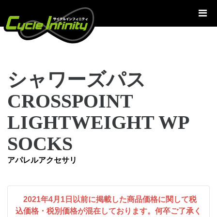
コ
ン
テ
ン
ツ
へ
シャワーズパス
ス
キ
CROSSPOINT
ッ
プ
LIGHTWEIGHT WP
SOCKS
アパレルアクセサリ
2021年4月1日以前に掲載した商品価格に関して税
込価格・税別価格が混在しております。何卒ご了承く