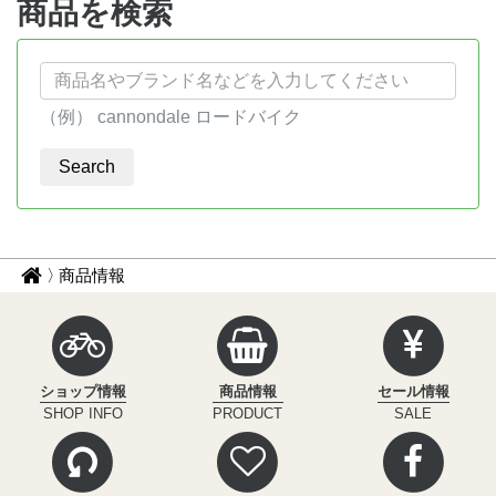
商品を検索
（例） cannondale ロードバイク
パ
サ
商品情報
イ
ン
ク
く
ル
ず
イ
ショップ情報
商品情報
セール情報
ン
ナ
SHOP INFO
PRODUCT
SALE
フ
ビ
ィ
ニ
テ