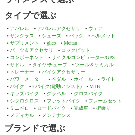
タイプで選ぶ
アパレル
アパレルアクセサリ
ウェア
サングラス
シューズ
バッグ
ヘルメット
サプリメント
glico
Meitan
パーツ＆アクセサリ
コックピット
コンポーネント
サイクルコンピューター/GPS
サドル
タイヤ/チューブ
ツール＆ケミカル
トレーナー
バイクアクセサリー
パワーメーター
ペダル
ホイール
ライト
バイク
Eバイク(電動アシスト)
MTB
キッズバイク
グラベル
クロスバイク
シクロクロス
ファットバイク
フレームセット
ミニベロ
ロードバイク
完成車
街乗り
メディカル
メンテナンス
ブランドで選ぶ