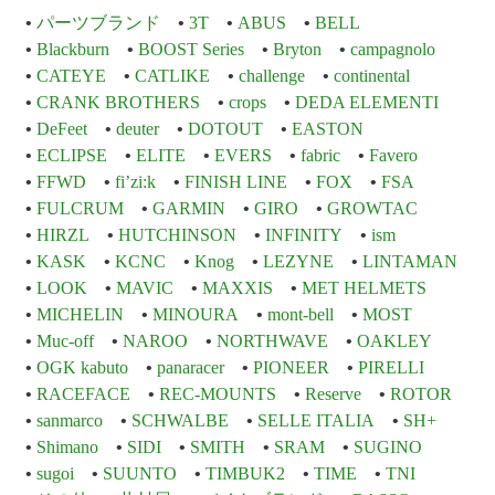
パーツブランド
3T
ABUS
BELL
Blackburn
BOOST Series
Bryton
campagnolo
CATEYE
CATLIKE
challenge
continental
CRANK BROTHERS
crops
DEDA ELEMENTI
DeFeet
deuter
DOTOUT
EASTON
ECLIPSE
ELITE
EVERS
fabric
Favero
FFWD
fi’zi:k
FINISH LINE
FOX
FSA
FULCRUM
GARMIN
GIRO
GROWTAC
HIRZL
HUTCHINSON
INFINITY
ism
KASK
KCNC
Knog
LEZYNE
LINTAMAN
LOOK
MAVIC
MAXXIS
MET HELMETS
MICHELIN
MINOURA
mont-bell
MOST
Muc-off
NAROO
NORTHWAVE
OAKLEY
OGK kabuto
panaracer
PIONEER
PIRELLI
RACEFACE
REC-MOUNTS
Reserve
ROTOR
sanmarco
SCHWALBE
SELLE ITALIA
SH+
Shimano
SIDI
SMITH
SRAM
SUGINO
sugoi
SUUNTO
TIMBUK2
TIME
TNI