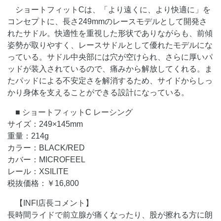
ショートフィットCは、「より遠くに、より快適に」を
コンセプトに、長さ249mmのレースモデルとして開発さ
れたサドル。快適性を重視した形状でありながらも、前傾
姿勢が取りやすく、レースサドルとして優れたモデルにな
っている。サドル中央部には穴が空けられ、さらに厚いパ
ッドが装入されているので、痛みから解放してくれる。ま
たパッドによる不安定さを解消するため、サイドからしっ
かり身体を支えることができる設計になっている。
■ ショートフィットC レーシング
サイズ：249×145mm
重量：214g
カラー：BLACK/RED
カバー：MICROFEEL
レール：XSILITE
税抜価格：￥16,800
【INFI店長コメント】
長時間ライドで前立腺が痛くなったり、股が擦れる方に朗