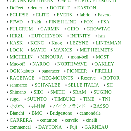
CRANK BROTHERS
crops
DEDA ELEMENTI
DeFeet
deuter
DOTOUT
EASTON
ECLIPSE
ELITE
EVERS
fabric
Favero
FFWD
fi’zi:k
FINISH LINE
FOX
FSA
FULCRUM
GARMIN
GIRO
GROWTAC
HIRZL
HUTCHINSON
INFINITY
ism
KASK
KCNC
Knog
LEZYNE
LINTAMAN
LOOK
MAVIC
MAXXIS
MET HELMETS
MICHELIN
MINOURA
mont-bell
MOST
Muc-off
NAROO
NORTHWAVE
OAKLEY
OGK kabuto
panaracer
PIONEER
PIRELLI
RACEFACE
REC-MOUNTS
Reserve
ROTOR
sanmarco
SCHWALBE
SELLE ITALIA
SH+
Shimano
SIDI
SMITH
SRAM
SUGINO
sugoi
SUUNTO
TIMBUK2
TIME
TNI
その他
井村屋
バイクブランド
BASSO
Bianchi
BMC
Bridgestone
cannondale
CARRERA
centurion
cervélo
cinelli
commencal
DAYTONA
Fuji
GARNEAU