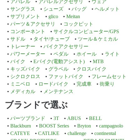
アパレル
アパレルアクセサリ
ウェア
サングラス
シューズ
バッグ
ヘルメット
サプリメント
glico
Meitan
パーツ＆アクセサリ
コックピット
コンポーネント
サイクルコンピューター/GPS
サドル
タイヤ/チューブ
ツール＆ケミカル
トレーナー
バイクアクセサリー
パワーメーター
ペダル
ホイール
ライト
バイク
Eバイク(電動アシスト)
MTB
キッズバイク
グラベル
クロスバイク
シクロクロス
ファットバイク
フレームセット
ミニベロ
ロードバイク
完成車
街乗り
メディカル
メンテナンス
ブランドで選ぶ
パーツブランド
3T
ABUS
BELL
Blackburn
BOOST Series
Bryton
campagnolo
CATEYE
CATLIKE
challenge
continental