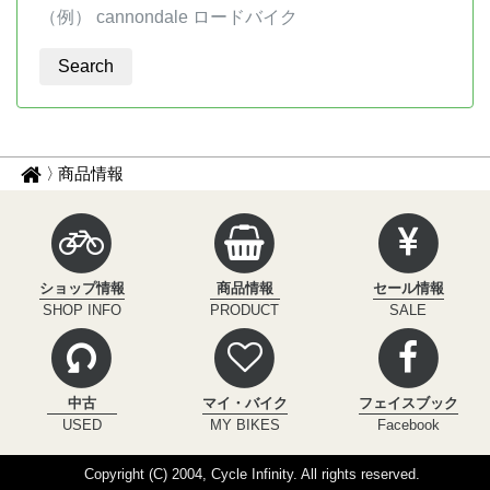
（例） cannondale ロードバイク
パ
サ
商品情報
イ
ン
ク
く
ル
ず
イ
ショップ情報
商品情報
セール情報
ン
ナ
SHOP INFO
PRODUCT
SALE
フ
ビ
ィ
ニ
テ
中古
マイ・バイク
フェイスブック
ィ
USED
MY BIKES
Facebook
Copyright (C) 2004, Cycle Infinity. All rights reserved.