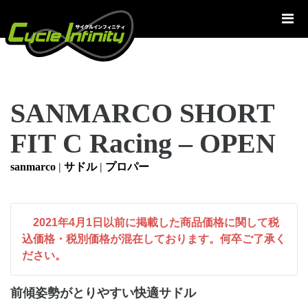
コ
ン
テ
ン
ツ
へ
SANMARCO SHORT
ス
キ
FIT C Racing – OPEN
ッ
プ
sanmarco
|
サドル
|
プロパー
2021年4月1日以前に掲載した商品価格に関して税
込価格・税別価格が混在しております。何卒ご了承く
ださい。
前傾姿勢がとりやすい快適サドル