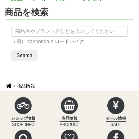
商品を検索
（例） cannondale ロードバイク
パ
サ
商品情報
イ
ン
ク
く
ル
ず
イ
ショップ情報
商品情報
セール情報
ン
ナ
SHOP INFO
PRODUCT
SALE
フ
ビ
ィ