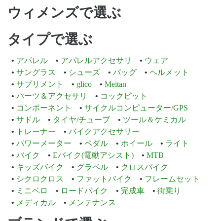
ウィメンズで選ぶ
タイプで選ぶ
アパレル
アパレルアクセサリ
ウェア
サングラス
シューズ
バッグ
ヘルメット
サプリメント
glico
Meitan
パーツ＆アクセサリ
コックピット
コンポーネント
サイクルコンピューター/GPS
サドル
タイヤ/チューブ
ツール＆ケミカル
トレーナー
バイクアクセサリー
パワーメーター
ペダル
ホイール
ライト
バイク
Eバイク(電動アシスト)
MTB
キッズバイク
グラベル
クロスバイク
シクロクロス
ファットバイク
フレームセット
ミニベロ
ロードバイク
完成車
街乗り
メディカル
メンテナンス