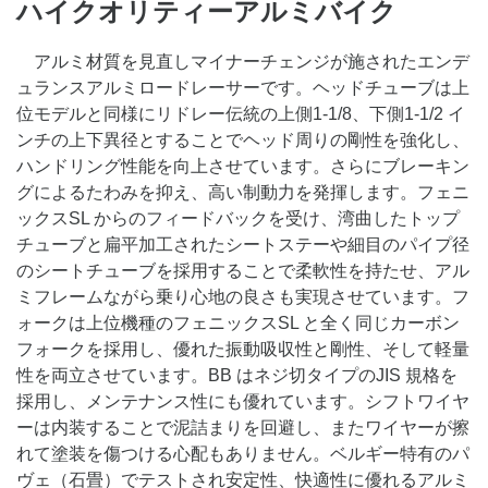
ハイクオリティーアルミバイク
アルミ材質を見直しマイナーチェンジが施されたエンデ
ュランスアルミロードレーサーです。ヘッドチューブは上
位モデルと同様にリドレー伝統の上側1-1/8、下側1-1/2 イ
ンチの上下異径とすることでヘッド周りの剛性を強化し、
ハンドリング性能を向上させています。さらにブレーキン
グによるたわみを抑え、高い制動力を発揮します。フェニ
ックスSL からのフィードバックを受け、湾曲したトップ
チューブと扁平加工されたシートステーや細目のパイプ径
のシートチューブを採用することで柔軟性を持たせ、アル
ミフレームながら乗り心地の良さも実現させています。フ
ォークは上位機種のフェニックスSL と全く同じカーボン
フォークを採用し、優れた振動吸収性と剛性、そして軽量
性を両立させています。BB はネジ切タイプのJIS 規格を
採用し、メンテナンス性にも優れています。シフトワイヤ
ーは内装することで泥詰まりを回避し、またワイヤーが擦
れて塗装を傷つける心配もありません。ベルギー特有のパ
ヴェ（石畳）でテストされ安定性、快適性に優れるアルミ