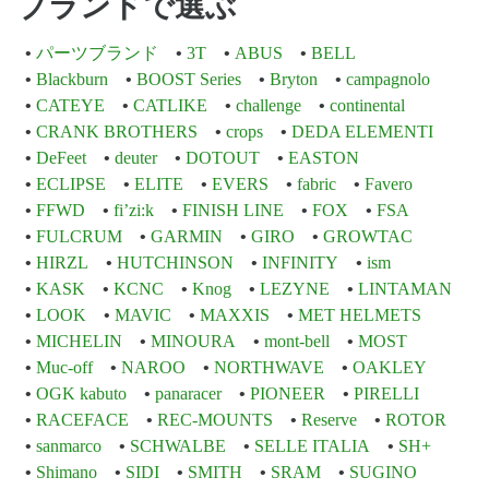
ブランドで選ぶ
パーツブランド
3T
ABUS
BELL
Blackburn
BOOST Series
Bryton
campagnolo
CATEYE
CATLIKE
challenge
continental
CRANK BROTHERS
crops
DEDA ELEMENTI
DeFeet
deuter
DOTOUT
EASTON
ECLIPSE
ELITE
EVERS
fabric
Favero
FFWD
fi’zi:k
FINISH LINE
FOX
FSA
FULCRUM
GARMIN
GIRO
GROWTAC
HIRZL
HUTCHINSON
INFINITY
ism
KASK
KCNC
Knog
LEZYNE
LINTAMAN
LOOK
MAVIC
MAXXIS
MET HELMETS
MICHELIN
MINOURA
mont-bell
MOST
Muc-off
NAROO
NORTHWAVE
OAKLEY
OGK kabuto
panaracer
PIONEER
PIRELLI
RACEFACE
REC-MOUNTS
Reserve
ROTOR
sanmarco
SCHWALBE
SELLE ITALIA
SH+
Shimano
SIDI
SMITH
SRAM
SUGINO