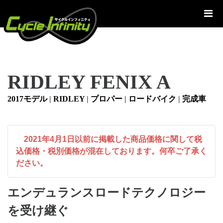
コ
ン
テ
ン
ツ
へ
RIDLEY FENIX A
ス
キ
2017モデル
|
RIDLEY
|
プロパー
|
ロードバイク
|
完成車
ッ
プ
2021年4月1日以前に掲載した商品価格に関して税
込価格・税別価格が混在しております。何卒ご了承く
ださい。
エンデュランスロードテクノロジー
を受け継ぐ