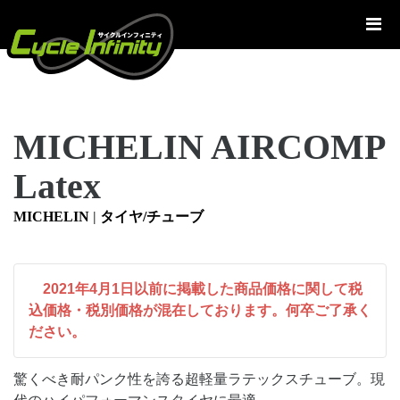
コ
ン
テ
ン
ツ
へ
MICHELIN AIRCOMP
ス
キ
Latex
ッ
プ
MICHELIN
|
タイヤ/チューブ
2021年4月1日以前に掲載した商品価格に関して税
込価格・税別価格が混在しております。何卒ご了承く
ださい。
驚くべき耐パンク性を誇る超軽量ラテックスチューブ。現