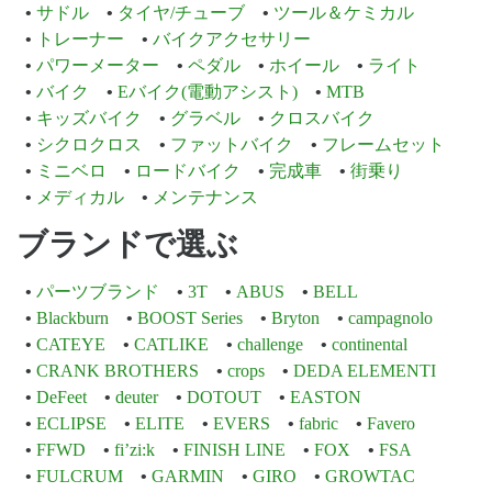
サドル
タイヤ/チューブ
ツール＆ケミカル
トレーナー
バイクアクセサリー
パワーメーター
ペダル
ホイール
ライト
バイク
Eバイク(電動アシスト)
MTB
キッズバイク
グラベル
クロスバイク
シクロクロス
ファットバイク
フレームセット
ミニベロ
ロードバイク
完成車
街乗り
メディカル
メンテナンス
ブランドで選ぶ
パーツブランド
3T
ABUS
BELL
Blackburn
BOOST Series
Bryton
campagnolo
CATEYE
CATLIKE
challenge
continental
CRANK BROTHERS
crops
DEDA ELEMENTI
DeFeet
deuter
DOTOUT
EASTON
ECLIPSE
ELITE
EVERS
fabric
Favero
FFWD
fi’zi:k
FINISH LINE
FOX
FSA
FULCRUM
GARMIN
GIRO
GROWTAC