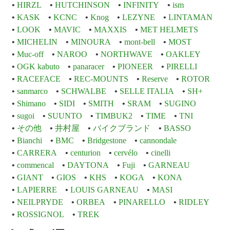
HIRZL
HUTCHINSON
INFINITY
ism
KASK
KCNC
Knog
LEZYNE
LINTAMAN
LOOK
MAVIC
MAXXIS
MET HELMETS
MICHELIN
MINOURA
mont-bell
MOST
Muc-off
NAROO
NORTHWAVE
OAKLEY
OGK kabuto
panaracer
PIONEER
PIRELLI
RACEFACE
REC-MOUNTS
Reserve
ROTOR
sanmarco
SCHWALBE
SELLE ITALIA
SH+
Shimano
SIDI
SMITH
SRAM
SUGINO
sugoi
SUUNTO
TIMBUK2
TIME
TNI
その他
井村屋
バイクブランド
BASSO
Bianchi
BMC
Bridgestone
cannondale
CARRERA
centurion
cervélo
cinelli
commencal
DAYTONA
Fuji
GARNEAU
GIANT
GIOS
KHS
KOGA
KONA
LAPIERRE
LOUIS GARNEAU
MASI
NEILPRYDE
ORBEA
PINARELLO
RIDLEY
ROSSIGNOL
TREK