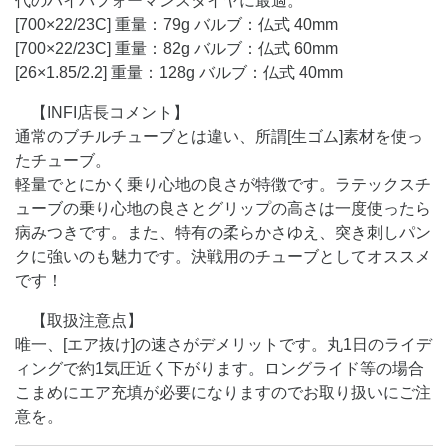
代のハイパフォーマンスタイヤに最適。
[700×22/23C] 重量：79g バルブ：仏式 40mm
[700×22/23C] 重量：82g バルブ：仏式 60mm
[26×1.85/2.2] 重量：128g バルブ：仏式 40mm
【INFI店長コメント】
通常のブチルチューブとは違い、所謂[生ゴム]素材を使っ
たチューブ。
軽量でとにかく乗り心地の良さが特徴です。ラテックスチ
ューブの乗り心地の良さとグリップの高さは一度使ったら
病みつきです。また、特有の柔らかさゆえ、突き刺しパン
クに強いのも魅力です。決戦用のチューブとしてオススメ
です！
【取扱注意点】
唯一、[エア抜け]の速さがデメリットです。丸1日のライデ
ィングで約1気圧近く下がります。ロングライド等の場合
こまめにエア充填が必要になりますのでお取り扱いにご注
意を。