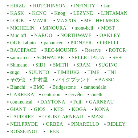
HIRZL
HUTCHINSON
INFINITY
ism
KASK
KCNC
Knog
LEZYNE
LINTAMAN
LOOK
MAVIC
MAXXIS
MET HELMETS
MICHELIN
MINOURA
mont-bell
MOST
Muc-off
NAROO
NORTHWAVE
OAKLEY
OGK kabuto
panaracer
PIONEER
PIRELLI
RACEFACE
REC-MOUNTS
Reserve
ROTOR
sanmarco
SCHWALBE
SELLE ITALIA
SH+
Shimano
SIDI
SMITH
SRAM
SUGINO
sugoi
SUUNTO
TIMBUK2
TIME
TNI
その他
井村屋
バイクブランド
BASSO
Bianchi
BMC
Bridgestone
cannondale
CARRERA
centurion
cervélo
cinelli
commencal
DAYTONA
Fuji
GARNEAU
GIANT
GIOS
KHS
KOGA
KONA
LAPIERRE
LOUIS GARNEAU
MASI
NEILPRYDE
ORBEA
PINARELLO
RIDLEY
ROSSIGNOL
TREK