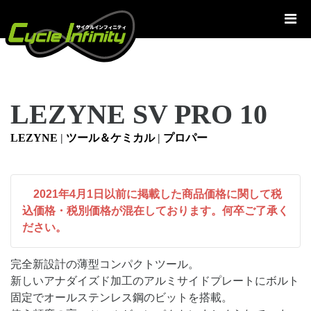
コ
ン
テ
ン
ツ
へ
LEZYNE SV PRO 10
ス
キ
LEZYNE
|
ツール＆ケミカル
|
プロパー
ッ
プ
2021年4月1日以前に掲載した商品価格に関して税
込価格・税別価格が混在しております。何卒ご了承く
ださい。
完全新設計の薄型コンパクトツール。
新しいアナダイズド加工のアルミサイドプレートにボルト
固定でオールステンレス鋼のビットを搭載。