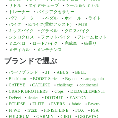
サドル
タイヤ/チューブ
ツール＆ケミカル
トレーナー
バイクアクセサリー
パワーメーター
ペダル
ホイール
ライト
バイク
Eバイク(電動アシスト)
MTB
キッズバイク
グラベル
クロスバイク
シクロクロス
ファットバイク
フレームセット
ミニベロ
ロードバイク
完成車
街乗り
メディカル
メンテナンス
ブランドで選ぶ
パーツブランド
3T
ABUS
BELL
Blackburn
BOOST Series
Bryton
campagnolo
CATEYE
CATLIKE
challenge
continental
CRANK BROTHERS
crops
DEDA ELEMENTI
DeFeet
deuter
DOTOUT
EASTON
ECLIPSE
ELITE
EVERS
fabric
Favero
FFWD
fi’zi:k
FINISH LINE
FOX
FSA
FULCRUM
GARMIN
GIRO
GROWTAC