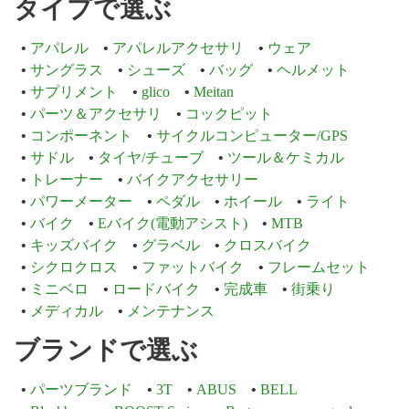
タイプで選ぶ
アパレル
アパレルアクセサリ
ウェア
サングラス
シューズ
バッグ
ヘルメット
サプリメント
glico
Meitan
パーツ＆アクセサリ
コックピット
コンポーネント
サイクルコンピューター/GPS
サドル
タイヤ/チューブ
ツール＆ケミカル
トレーナー
バイクアクセサリー
パワーメーター
ペダル
ホイール
ライト
バイク
Eバイク(電動アシスト)
MTB
キッズバイク
グラベル
クロスバイク
シクロクロス
ファットバイク
フレームセット
ミニベロ
ロードバイク
完成車
街乗り
メディカル
メンテナンス
ブランドで選ぶ
パーツブランド
3T
ABUS
BELL