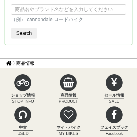
（例） cannondale ロードバイク
パ
サ
商品情報
イ
ン
ク
く
ル
ず
イ
ショップ情報
商品情報
セール情報
ン
ナ
SHOP INFO
PRODUCT
SALE
フ
ビ
ィ
ニ
テ
中古
マイ・バイク
フェイスブック
ィ
USED
MY BIKES
Facebook