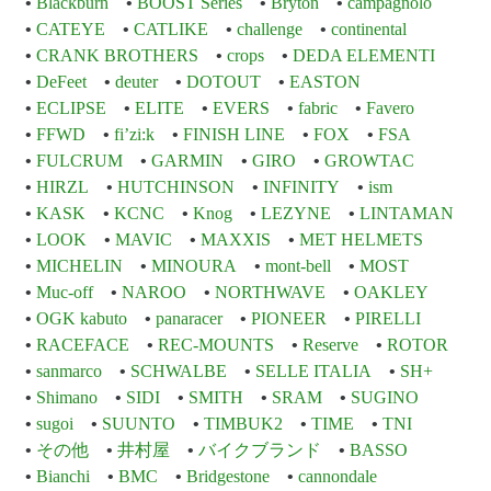
Blackburn
BOOST Series
Bryton
campagnolo
CATEYE
CATLIKE
challenge
continental
CRANK BROTHERS
crops
DEDA ELEMENTI
DeFeet
deuter
DOTOUT
EASTON
ECLIPSE
ELITE
EVERS
fabric
Favero
FFWD
fi’zi:k
FINISH LINE
FOX
FSA
FULCRUM
GARMIN
GIRO
GROWTAC
HIRZL
HUTCHINSON
INFINITY
ism
KASK
KCNC
Knog
LEZYNE
LINTAMAN
LOOK
MAVIC
MAXXIS
MET HELMETS
MICHELIN
MINOURA
mont-bell
MOST
Muc-off
NAROO
NORTHWAVE
OAKLEY
OGK kabuto
panaracer
PIONEER
PIRELLI
RACEFACE
REC-MOUNTS
Reserve
ROTOR
sanmarco
SCHWALBE
SELLE ITALIA
SH+
Shimano
SIDI
SMITH
SRAM
SUGINO
sugoi
SUUNTO
TIMBUK2
TIME
TNI
その他
井村屋
バイクブランド
BASSO
Bianchi
BMC
Bridgestone
cannondale