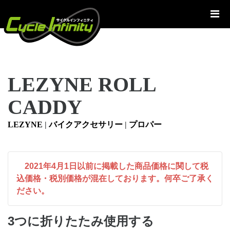
コ
ン
テ
ン
ツ
へ
LEZYNE ROLL
ス
キ
CADDY
ッ
プ
LEZYNE
|
バイクアクセサリー
|
プロパー
2021年4月1日以前に掲載した商品価格に関して税
込価格・税別価格が混在しております。何卒ご了承く
ださい。
3つに折りたたみ使用する