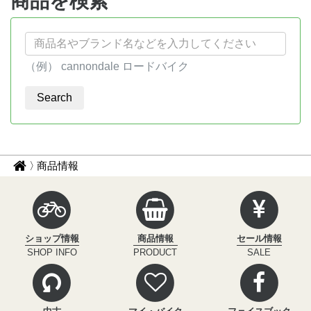
商品を検索
（例） cannondale ロードバイク
パ
サ
商品情報
イ
ン
ク
く
ル
ず
イ
ショップ情報
商品情報
セール情報
ン
ナ
SHOP INFO
PRODUCT
SALE
フ
ビ
ィ
ニ
テ