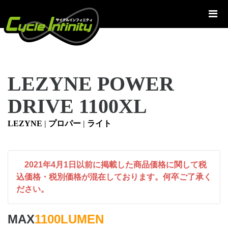
コ
ン
テ
ン
ツ
へ
LEZYNE POWER
ス
キ
DRIVE 1100XL
ッ
プ
LEZYNE
|
プロパー
|
ライト
2021年4月1日以前に掲載した商品価格に関して税
込価格・税別価格が混在しております。何卒ご了承く
ださい。
MAX
1100LUMEN