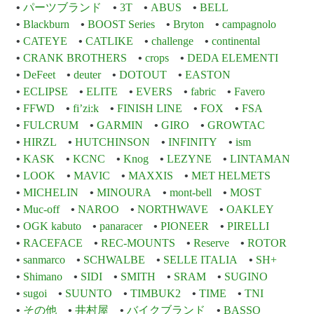
パーツブランド
3T
ABUS
BELL
Blackburn
BOOST Series
Bryton
campagnolo
CATEYE
CATLIKE
challenge
continental
CRANK BROTHERS
crops
DEDA ELEMENTI
DeFeet
deuter
DOTOUT
EASTON
ECLIPSE
ELITE
EVERS
fabric
Favero
FFWD
fi’zi:k
FINISH LINE
FOX
FSA
FULCRUM
GARMIN
GIRO
GROWTAC
HIRZL
HUTCHINSON
INFINITY
ism
KASK
KCNC
Knog
LEZYNE
LINTAMAN
LOOK
MAVIC
MAXXIS
MET HELMETS
MICHELIN
MINOURA
mont-bell
MOST
Muc-off
NAROO
NORTHWAVE
OAKLEY
OGK kabuto
panaracer
PIONEER
PIRELLI
RACEFACE
REC-MOUNTS
Reserve
ROTOR
sanmarco
SCHWALBE
SELLE ITALIA
SH+
Shimano
SIDI
SMITH
SRAM
SUGINO
sugoi
SUUNTO
TIMBUK2
TIME
TNI
その他
井村屋
バイクブランド
BASSO