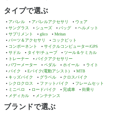
タイプで選ぶ
アパレル
アパレルアクセサリ
ウェア
サングラス
シューズ
バッグ
ヘルメット
サプリメント
glico
Meitan
パーツ＆アクセサリ
コックピット
コンポーネント
サイクルコンピューター/GPS
サドル
タイヤ/チューブ
ツール＆ケミカル
トレーナー
バイクアクセサリー
パワーメーター
ペダル
ホイール
ライト
バイク
Eバイク(電動アシスト)
MTB
キッズバイク
グラベル
クロスバイク
シクロクロス
ファットバイク
フレームセット
ミニベロ
ロードバイク
完成車
街乗り
メディカル
メンテナンス
ブランドで選ぶ