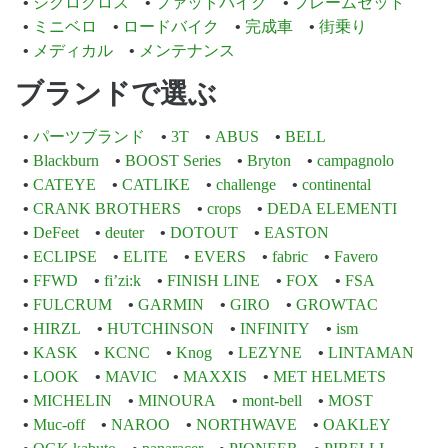
シクロクロス
ファットバイク
フレームセット
ミニベロ
ロードバイク
完成車
街乗り
メディカル
メンテナンス
ブランドで選ぶ
パーツブランド
3T
ABUS
BELL
Blackburn
BOOST Series
Bryton
campagnolo
CATEYE
CATLIKE
challenge
continental
CRANK BROTHERS
crops
DEDA ELEMENTI
DeFeet
deuter
DOTOUT
EASTON
ECLIPSE
ELITE
EVERS
fabric
Favero
FFWD
fi’zi:k
FINISH LINE
FOX
FSA
FULCRUM
GARMIN
GIRO
GROWTAC
HIRZL
HUTCHINSON
INFINITY
ism
KASK
KCNC
Knog
LEZYNE
LINTAMAN
LOOK
MAVIC
MAXXIS
MET HELMETS
MICHELIN
MINOURA
mont-bell
MOST
Muc-off
NAROO
NORTHWAVE
OAKLEY