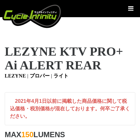
コ
ン
テ
ン
ツ
へ
LEZYNE KTV PRO+
ス
キ
Ai ALERT REAR
ッ
プ
LEZYNE
|
プロパー
|
ライト
2021年4月1日以前に掲載した商品価格に関して税
込価格・税別価格が混在しております。何卒ご了承く
ださい。
MAX
150
LUMENS