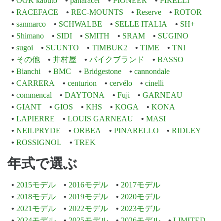
OGK kabuto
panaracer
PIONEER
PIRELLI
RACEFACE
REC-MOUNTS
Reserve
ROTOR
sanmarco
SCHWALBE
SELLE ITALIA
SH+
Shimano
SIDI
SMITH
SRAM
SUGINO
sugoi
SUUNTO
TIMBUK2
TIME
TNI
その他
井村屋
バイクブランド
BASSO
Bianchi
BMC
Bridgestone
cannondale
CARRERA
centurion
cervélo
cinelli
commencal
DAYTONA
Fuji
GARNEAU
GIANT
GIOS
KHS
KOGA
KONA
LAPIERRE
LOUIS GARNEAU
MASI
NEILPRYDE
ORBEA
PINARELLO
RIDLEY
ROSSIGNOL
TREK
年式で選ぶ
2015モデル
2016モデル
2017モデル
2018モデル
2019モデル
2020モデル
2021モデル
2022モデル
2023モデル
2024モデル
2025モデル
2026モデル
LIMITED