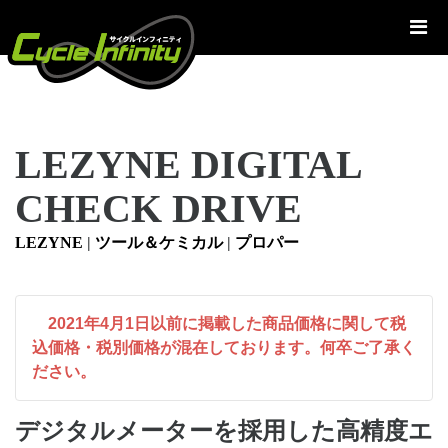
コ
ン
テ
ン
ツ
へ
LEZYNE DIGITAL
ス
キ
CHECK DRIVE
ッ
プ
LEZYNE
|
ツール＆ケミカル
|
プロパー
2021年4月1日以前に掲載した商品価格に関して税
込価格・税別価格が混在しております。何卒ご了承く
ださい。
デジタルメーターを採用した高精度エ