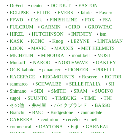
DeFeet
deuter
DOTOUT
EASTON
ECLIPSE
ELITE
EVERS
fabric
Favero
FFWD
fi’zi:k
FINISH LINE
FOX
FSA
FULCRUM
GARMIN
GIRO
GROWTAC
HIRZL
HUTCHINSON
INFINITY
ism
KASK
KCNC
Knog
LEZYNE
LINTAMAN
LOOK
MAVIC
MAXXIS
MET HELMETS
MICHELIN
MINOURA
mont-bell
MOST
Muc-off
NAROO
NORTHWAVE
OAKLEY
OGK kabuto
panaracer
PIONEER
PIRELLI
RACEFACE
REC-MOUNTS
Reserve
ROTOR
sanmarco
SCHWALBE
SELLE ITALIA
SH+
Shimano
SIDI
SMITH
SRAM
SUGINO
sugoi
SUUNTO
TIMBUK2
TIME
TNI
その他
井村屋
バイクブランド
BASSO
Bianchi
BMC
Bridgestone
cannondale
CARRERA
centurion
cervélo
cinelli
commencal
DAYTONA
Fuji
GARNEAU