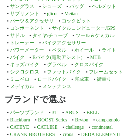
サングラス
シューズ
バッグ
ヘルメット
サプリメント
glico
Meitan
パーツ＆アクセサリ
コックピット
コンポーネント
サイクルコンピューター/GPS
サドル
タイヤ/チューブ
ツール＆ケミカル
トレーナー
バイクアクセサリー
パワーメーター
ペダル
ホイール
ライト
バイク
Eバイク(電動アシスト)
MTB
キッズバイク
グラベル
クロスバイク
シクロクロス
ファットバイク
フレームセット
ミニベロ
ロードバイク
完成車
街乗り
メディカル
メンテナンス
ブランドで選ぶ
パーツブランド
3T
ABUS
BELL
Blackburn
BOOST Series
Bryton
campagnolo
CATEYE
CATLIKE
challenge
continental
CRANK BROTHERS
crops
DEDA ELEMENTI