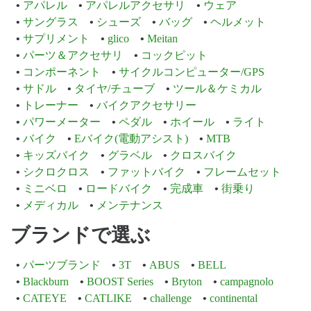
アパレル
アパレルアクセサリ
ウェア
サングラス
シューズ
バッグ
ヘルメット
サプリメント
glico
Meitan
パーツ＆アクセサリ
コックピット
コンポーネント
サイクルコンピューター/GPS
サドル
タイヤ/チューブ
ツール＆ケミカル
トレーナー
バイクアクセサリー
パワーメーター
ペダル
ホイール
ライト
バイク
Eバイク(電動アシスト)
MTB
キッズバイク
グラベル
クロスバイク
シクロクロス
ファットバイク
フレームセット
ミニベロ
ロードバイク
完成車
街乗り
メディカル
メンテナンス
ブランドで選ぶ
パーツブランド
3T
ABUS
BELL
Blackburn
BOOST Series
Bryton
campagnolo
CATEYE
CATLIKE
challenge
continental