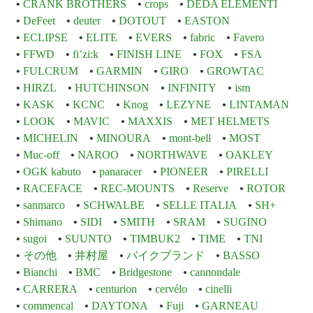
CRANK BROTHERS
crops
DEDA ELEMENTI
DeFeet
deuter
DOTOUT
EASTON
ECLIPSE
ELITE
EVERS
fabric
Favero
FFWD
fi’zi:k
FINISH LINE
FOX
FSA
FULCRUM
GARMIN
GIRO
GROWTAC
HIRZL
HUTCHINSON
INFINITY
ism
KASK
KCNC
Knog
LEZYNE
LINTAMAN
LOOK
MAVIC
MAXXIS
MET HELMETS
MICHELIN
MINOURA
mont-bell
MOST
Muc-off
NAROO
NORTHWAVE
OAKLEY
OGK kabuto
panaracer
PIONEER
PIRELLI
RACEFACE
REC-MOUNTS
Reserve
ROTOR
sanmarco
SCHWALBE
SELLE ITALIA
SH+
Shimano
SIDI
SMITH
SRAM
SUGINO
sugoi
SUUNTO
TIMBUK2
TIME
TNI
その他
井村屋
バイクブランド
BASSO
Bianchi
BMC
Bridgestone
cannondale
CARRERA
centurion
cervélo
cinelli
commencal
DAYTONA
Fuji
GARNEAU