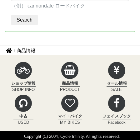
（例） cannondale ロードバイク
パ
サ
商品情報
イ
ン
ク
く
ル
ず
イ
ショップ情報
商品情報
セール情報
ン
ナ
SHOP INFO
PRODUCT
SALE
フ
ビ
ィ
ニ
テ
中古
マイ・バイク
フェイスブック
ィ
USED
MY BIKES
Facebook
Copyright (C) 2004, Cycle Infinity. All rights reserved.