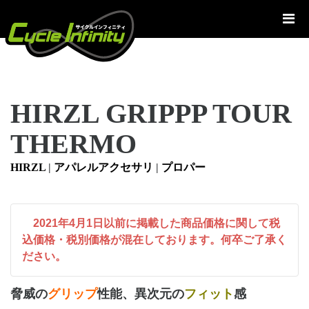
コ
ン
テ
ン
ツ
へ
HIRZL GRIPPP TOUR
ス
キ
THERMO
ッ
プ
HIRZL
|
アパレルアクセサリ
|
プロパー
2021年4月1日以前に掲載した商品価格に関して税
込価格・税別価格が混在しております。何卒ご了承く
ださい。
脅威の
グリップ
性能、異次元の
フィット
感