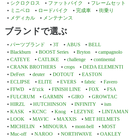
シクロクロス
ファットバイク
フレームセット
ミニベロ
ロードバイク
完成車
街乗り
メディカル
メンテナンス
ブランドで選ぶ
パーツブランド
3T
ABUS
BELL
Blackburn
BOOST Series
Bryton
campagnolo
CATEYE
CATLIKE
challenge
continental
CRANK BROTHERS
crops
DEDA ELEMENTI
DeFeet
deuter
DOTOUT
EASTON
ECLIPSE
ELITE
EVERS
fabric
Favero
FFWD
fi’zi:k
FINISH LINE
FOX
FSA
FULCRUM
GARMIN
GIRO
GROWTAC
HIRZL
HUTCHINSON
INFINITY
ism
KASK
KCNC
Knog
LEZYNE
LINTAMAN
LOOK
MAVIC
MAXXIS
MET HELMETS
MICHELIN
MINOURA
mont-bell
MOST
Muc-off
NAROO
NORTHWAVE
OAKLEY