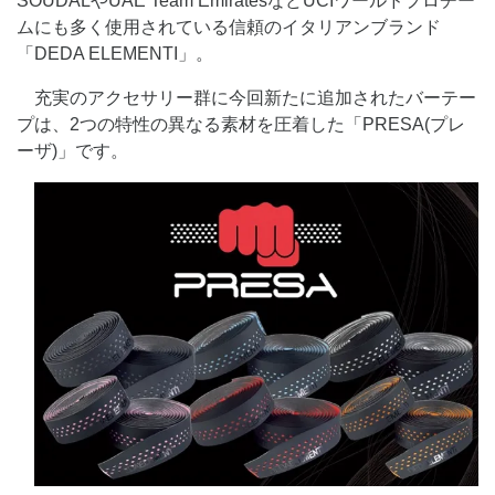
SOUDALやUAE Team EmiratesなどUCIワールドプロチー
ムにも多く使用されている信頼のイタリアンブランド
「DEDA ELEMENTI」。
充実のアクセサリー群に今回新たに追加されたバーテー
プは、2つの特性の異なる素材を圧着した「PRESA(プレ
ーザ)」です。