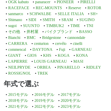
OGK kabuto
panaracer
PIONEER
PIRELLI
RACEFACE
REC-MOUNTS
Reserve
ROTOR
sanmarco
SCHWALBE
SELLE ITALIA
SH+
Shimano
SIDI
SMITH
SRAM
SUGINO
sugoi
SUUNTO
TIMBUK2
TIME
TNI
その他
井村屋
バイクブランド
BASSO
Bianchi
BMC
Bridgestone
cannondale
CARRERA
centurion
cervélo
cinelli
commencal
DAYTONA
Fuji
GARNEAU
GIANT
GIOS
KHS
KOGA
KONA
LAPIERRE
LOUIS GARNEAU
MASI
NEILPRYDE
ORBEA
PINARELLO
RIDLEY
ROSSIGNOL
TREK
年式で選ぶ
2015モデル
2016モデル
2017モデル
2018モデル
2019モデル
2020モデル
2021モデル
2022モデル
2023モデル