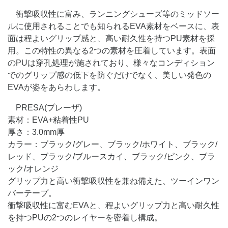
衝撃吸収性に富み、ランニングシューズ等のミッドソー
ルに使用されることでも知られるEVA素材をベースに、表
面は程よいグリップ感と、高い耐久性を持つPU素材を採
用。この特性の異なる2つの素材を圧着しています。表面
のPUは穿孔処理が施されており、様々なコンディション
でのグリップ感の低下を防ぐだけでなく、美しい発色の
EVAが姿をあらわします。
PRESA(プレーザ)
素材：EVA+粘着性PU
厚さ：3.0mm厚
カラー：ブラック/グレー、ブラック/ホワイト、ブラック/
レッド、ブラック/ブルースカイ、ブラック/ピンク、ブラ
ック/オレンジ
グリップ力と高い衝撃吸収性を兼ね備えた、ツーインワン
バーテープ。
衝撃吸収性に富むEVAと、程よいグリップ力と高い耐久性
を持つPUの2つのレイヤーを密着し構成。