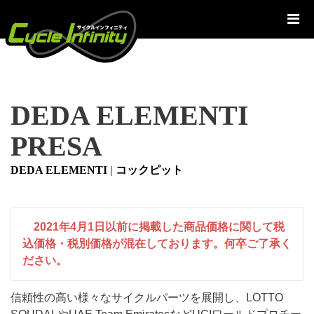
コ
ン
テ
ン
ツ
へ
DEDA ELEMENTI
ス
キ
PRESA
ッ
プ
DEDA ELEMENTI
|
コックピット
2021年4月1日以前に掲載した商品価格に関して税
込価格・税別価格が混在しております。何卒ご了承く
ださい。
信頼性の高い様々なサイクルパーツを展開し、LOTTO