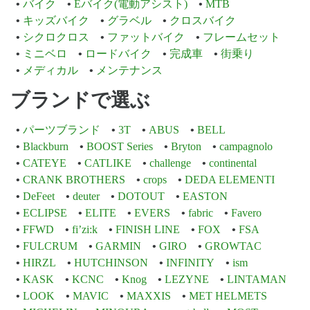
バイク
Eバイク(電動アシスト)
MTB
キッズバイク
グラベル
クロスバイク
シクロクロス
ファットバイク
フレームセット
ミニベロ
ロードバイク
完成車
街乗り
メディカル
メンテナンス
ブランドで選ぶ
パーツブランド
3T
ABUS
BELL
Blackburn
BOOST Series
Bryton
campagnolo
CATEYE
CATLIKE
challenge
continental
CRANK BROTHERS
crops
DEDA ELEMENTI
DeFeet
deuter
DOTOUT
EASTON
ECLIPSE
ELITE
EVERS
fabric
Favero
FFWD
fi’zi:k
FINISH LINE
FOX
FSA
FULCRUM
GARMIN
GIRO
GROWTAC
HIRZL
HUTCHINSON
INFINITY
ism
KASK
KCNC
Knog
LEZYNE
LINTAMAN
LOOK
MAVIC
MAXXIS
MET HELMETS