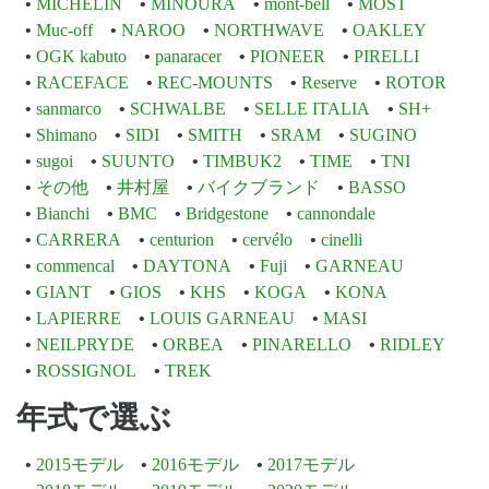
MICHELIN
MINOURA
mont-bell
MOST
Muc-off
NAROO
NORTHWAVE
OAKLEY
OGK kabuto
panaracer
PIONEER
PIRELLI
RACEFACE
REC-MOUNTS
Reserve
ROTOR
sanmarco
SCHWALBE
SELLE ITALIA
SH+
Shimano
SIDI
SMITH
SRAM
SUGINO
sugoi
SUUNTO
TIMBUK2
TIME
TNI
その他
井村屋
バイクブランド
BASSO
Bianchi
BMC
Bridgestone
cannondale
CARRERA
centurion
cervélo
cinelli
commencal
DAYTONA
Fuji
GARNEAU
GIANT
GIOS
KHS
KOGA
KONA
LAPIERRE
LOUIS GARNEAU
MASI
NEILPRYDE
ORBEA
PINARELLO
RIDLEY
ROSSIGNOL
TREK
年式で選ぶ
2015モデル
2016モデル
2017モデル