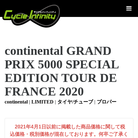
コ
ン
テ
ン
ツ
へ
continental GRAND
ス
キ
PRIX 5000 SPECIAL
ッ
プ
EDITION TOUR DE
FRANCE 2020
continental
|
LIMITED
|
タイヤ/チューブ
|
プロパー
2021年4月1日以前に掲載した商品価格に関して税
込価格・税別価格が混在しております。何卒ご了承く