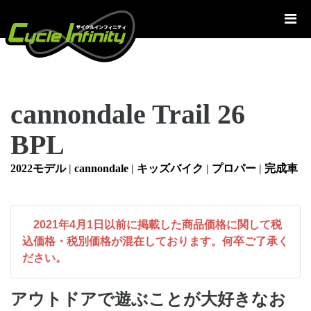
コ
ン
テ
ン
ツ
へ
cannondale Trail 26
ス
キ
BPL
ッ
プ
2022モデル
|
cannondale
|
キッズバイク
|
プロパー
|
完成車
2021年4月1日以前に掲載した商品価格に関して税
込価格・税別価格が混在しております。何卒ご了承く
ださい。
アウトドアで遊ぶことが大好きなお