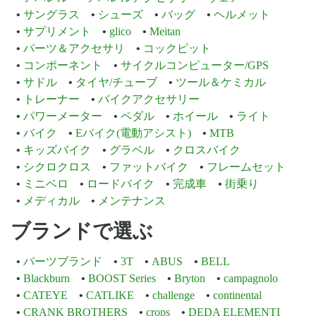
サングラス
シューズ
バッグ
ヘルメット
サプリメント
glico
Meitan
パーツ＆アクセサリ
コックピット
コンポーネント
サイクルコンピューター/GPS
サドル
タイヤ/チューブ
ツール＆ケミカル
トレーナー
バイクアクセサリー
パワーメーター
ペダル
ホイール
ライト
バイク
Eバイク(電動アシスト)
MTB
キッズバイク
グラベル
クロスバイク
シクロクロス
ファットバイク
フレームセット
ミニベロ
ロードバイク
完成車
街乗り
メディカル
メンテナンス
ブランドで選ぶ
パーツブランド
3T
ABUS
BELL
Blackburn
BOOST Series
Bryton
campagnolo
CATEYE
CATLIKE
challenge
continental
CRANK BROTHERS
crops
DEDA ELEMENTI