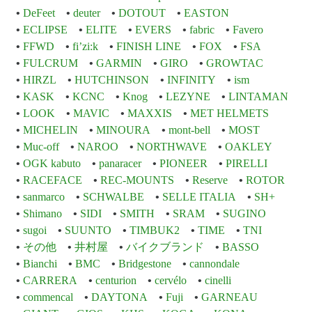
DeFeet
deuter
DOTOUT
EASTON
ECLIPSE
ELITE
EVERS
fabric
Favero
FFWD
fi’zi:k
FINISH LINE
FOX
FSA
FULCRUM
GARMIN
GIRO
GROWTAC
HIRZL
HUTCHINSON
INFINITY
ism
KASK
KCNC
Knog
LEZYNE
LINTAMAN
LOOK
MAVIC
MAXXIS
MET HELMETS
MICHELIN
MINOURA
mont-bell
MOST
Muc-off
NAROO
NORTHWAVE
OAKLEY
OGK kabuto
panaracer
PIONEER
PIRELLI
RACEFACE
REC-MOUNTS
Reserve
ROTOR
sanmarco
SCHWALBE
SELLE ITALIA
SH+
Shimano
SIDI
SMITH
SRAM
SUGINO
sugoi
SUUNTO
TIMBUK2
TIME
TNI
その他
井村屋
バイクブランド
BASSO
Bianchi
BMC
Bridgestone
cannondale
CARRERA
centurion
cervélo
cinelli
commencal
DAYTONA
Fuji
GARNEAU