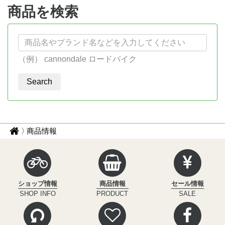
商品を検索
（例） cannondale ロードバイク
パ
サ
商品情報
イ
ン
ク
く
ル
ず
イ
ショップ情報
商品情報
セール情報
ン
ナ
SHOP INFO
PRODUCT
SALE
フ
ビ
ィ
ニ