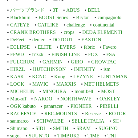
パーツブランド
3T
ABUS
BELL
Blackburn
BOOST Series
Bryton
campagnolo
CATEYE
CATLIKE
challenge
continental
CRANK BROTHERS
crops
DEDA ELEMENTI
DeFeet
deuter
DOTOUT
EASTON
ECLIPSE
ELITE
EVERS
fabric
Favero
FFWD
fi’zi:k
FINISH LINE
FOX
FSA
FULCRUM
GARMIN
GIRO
GROWTAC
HIRZL
HUTCHINSON
INFINITY
ism
KASK
KCNC
Knog
LEZYNE
LINTAMAN
LOOK
MAVIC
MAXXIS
MET HELMETS
MICHELIN
MINOURA
mont-bell
MOST
Muc-off
NAROO
NORTHWAVE
OAKLEY
OGK kabuto
panaracer
PIONEER
PIRELLI
RACEFACE
REC-MOUNTS
Reserve
ROTOR
sanmarco
SCHWALBE
SELLE ITALIA
SH+
Shimano
SIDI
SMITH
SRAM
SUGINO
sugoi
SUUNTO
TIMBUK2
TIME
TNI