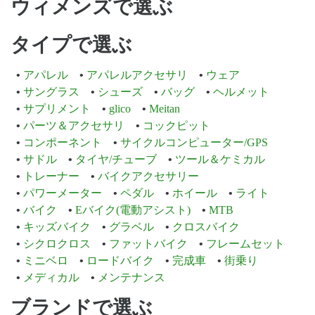
ウィメンズで選ぶ
タイプで選ぶ
アパレル
アパレルアクセサリ
ウェア
サングラス
シューズ
バッグ
ヘルメット
サプリメント
glico
Meitan
パーツ＆アクセサリ
コックピット
コンポーネント
サイクルコンピューター/GPS
サドル
タイヤ/チューブ
ツール＆ケミカル
トレーナー
バイクアクセサリー
パワーメーター
ペダル
ホイール
ライト
バイク
Eバイク(電動アシスト)
MTB
キッズバイク
グラベル
クロスバイク
シクロクロス
ファットバイク
フレームセット
ミニベロ
ロードバイク
完成車
街乗り
メディカル
メンテナンス
ブランドで選ぶ