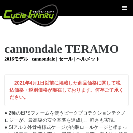
コ
ン
テ
ン
ツ
へ
cannondale TERAMO
ス
キ
2016モデル
|
cannondale
|
セール
|
ヘルメット
ッ
プ
2021年4月1日以前に掲載した商品価格に関して税
込価格・税別価格が混在しております。何卒ご了承く
ださい。
● 2種のEPSフォームを使うピークプロテクションテクノ
ロジーが、最高級の安全基準を達成し、軽さも実現。
● SIアルミ外骨格様式ケージが内装ロールケージと相まっ