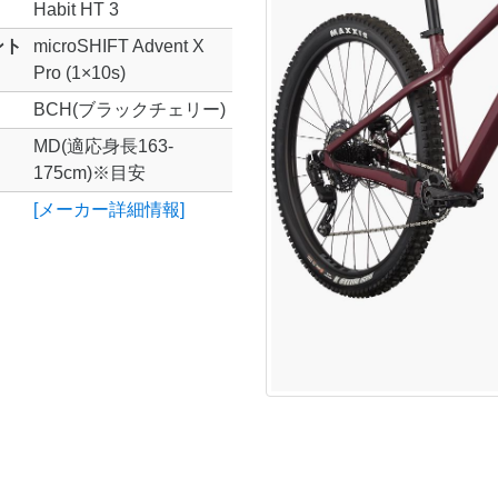
Habit HT 3
ント
microSHIFT Advent X
Pro (1×10s)
BCH(ブラックチェリー)
MD(適応身長163-
175cm)※目安
[メーカー詳細情報]