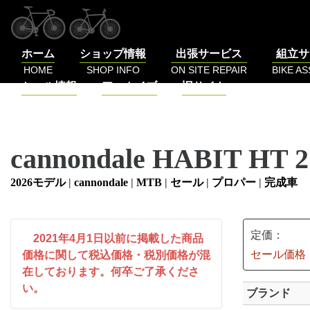
コ
ン
テ
ホーム
ショップ情報
出張サービス
組立サ
ン
HOME
SHOP INFO
ON SITE REPAIR
BIKE A
ツ
セール情報
アーカイブ
旧サイト
へ
SALE
BLOG
LOG
ス
キ
ッ
cannondale HABIT HT 
プ
2026モデル
|
cannondale
|
MTB
|
セール
|
プロパー
|
完成車
定価：
2021年4月1日以前に掲載した商品
セール価格
価格に関して税込価格・税別価格が混
在しております。何卒ご了承くださ
い。
ブランド