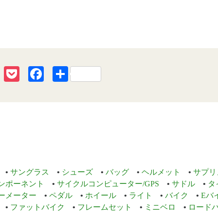
erest
Line
Pocket
Facebook
共
有
サングラス
シューズ
バッグ
ヘルメット
サプリ
ンポーネント
サイクルコンピューター/GPS
サドル
タ
ーメーター
ペダル
ホイール
ライト
バイク
Eバ
ファットバイク
フレームセット
ミニベロ
ロード