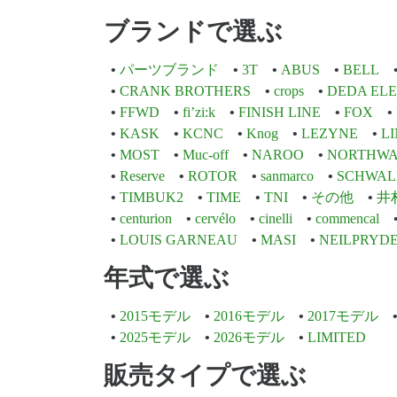
ブランドで選ぶ
パーツブランド
3T
ABUS
BELL
CRANK BROTHERS
crops
DEDA EL
FFWD
fi’zi:k
FINISH LINE
FOX
KASK
KCNC
Knog
LEZYNE
L
MOST
Muc-off
NAROO
NORTHWA
Reserve
ROTOR
sanmarco
SCHWAL
TIMBUK2
TIME
TNI
その他
井
centurion
cervélo
cinelli
commencal
LOUIS GARNEAU
MASI
NEILPRYD
年式で選ぶ
2015モデル
2016モデル
2017モデル
2025モデル
2026モデル
LIMITED
販売タイプで選ぶ