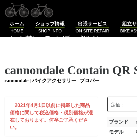
コ
ン
テ
ホーム
ショップ情報
出張サービス
組立サ
ン
HOME
SHOP INFO
ON SITE REPAIR
BIKE A
ツ
セール情報
アーカイブ
旧サイト
へ
SALE
BLOG
LOG
ス
キ
ッ
cannondale Contain QR 
プ
cannondale
|
バイクアクセサリー
|
プロパー
定価：
2021年4月1日以前に掲載した商品
価格に関して税込価格・税別価格が混
在しております。何卒ご了承くださ
ブランド
い。
モデル