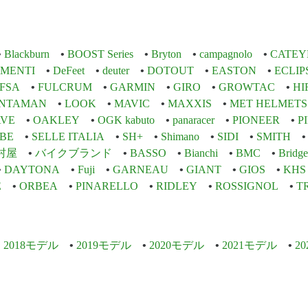
Blackburn
BOOST Series
Bryton
campagnolo
CATEY
EMENTI
DeFeet
deuter
DOTOUT
EASTON
ECLIP
FSA
FULCRUM
GARMIN
GIRO
GROWTAC
HI
INTAMAN
LOOK
MAVIC
MAXXIS
MET HELMETS
VE
OAKLEY
OGK kabuto
panaracer
PIONEER
P
BE
SELLE ITALIA
SH+
Shimano
SIDI
SMITH
村屋
バイクブランド
BASSO
Bianchi
BMC
Bridge
DAYTONA
Fuji
GARNEAU
GIANT
GIOS
KHS
E
ORBEA
PINARELLO
RIDLEY
ROSSIGNOL
T
2018モデル
2019モデル
2020モデル
2021モデル
2