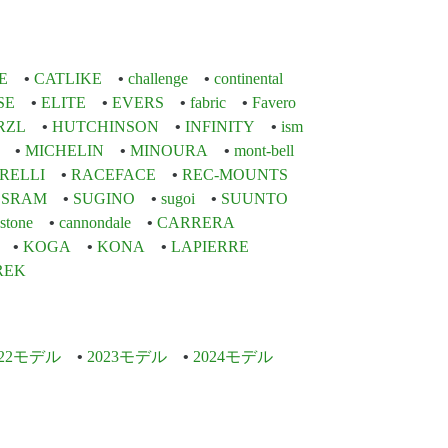
E
CATLIKE
challenge
continental
SE
ELITE
EVERS
fabric
Favero
RZL
HUTCHINSON
INFINITY
ism
MICHELIN
MINOURA
mont-bell
IRELLI
RACEFACE
REC-MOUNTS
SRAM
SUGINO
sugoi
SUUNTO
stone
cannondale
CARRERA
KOGA
KONA
LAPIERRE
REK
022モデル
2023モデル
2024モデル