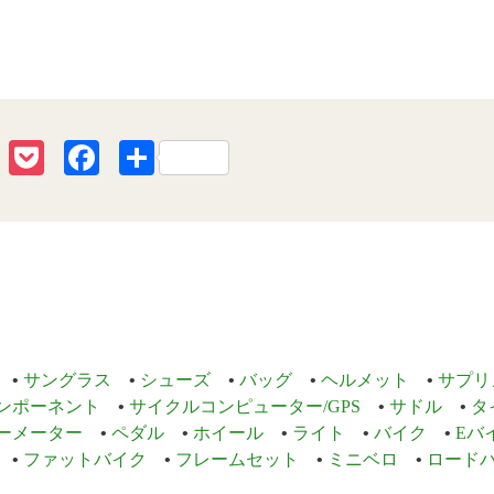
erest
Line
Pocket
Facebook
共
有
サングラス
シューズ
バッグ
ヘルメット
サプリ
ンポーネント
サイクルコンピューター/GPS
サドル
タ
ーメーター
ペダル
ホイール
ライト
バイク
Eバ
ファットバイク
フレームセット
ミニベロ
ロード