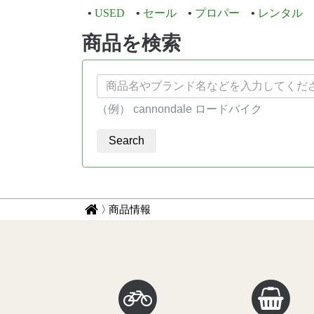
USED
セール
プロパー
レンタル
商品を検索
（例） cannondale ロードバイク
パ
サ
商品情報
イ
ン
ク
く
ル
ず
イ
ン
ナ
フ
ビ