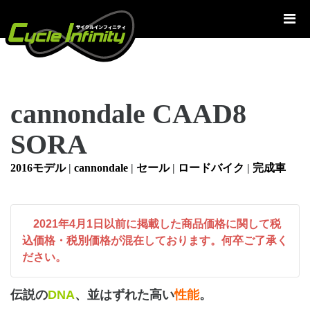
コ
ン
テ
ン
ツ
へ
cannondale CAAD8
ス
キ
SORA
ッ
プ
2016モデル
|
cannondale
|
セール
|
ロードバイク
|
完成車
2021年4月1日以前に掲載した商品価格に関して税
込価格・税別価格が混在しております。何卒ご了承く
ださい。
伝説の
DNA
、並はずれた高い
性能
。