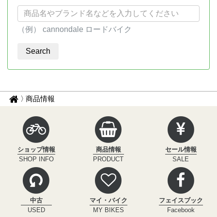
（例） cannondale ロードバイク
パ
サ
商品情報
イ
ン
ク
く
ル
ず
イ
ショップ情報
商品情報
セール情報
ン
ナ
SHOP INFO
PRODUCT
SALE
フ
ビ
ィ
ニ
テ
中古
マイ・バイク
フェイスブック
ィ
USED
MY BIKES
Facebook