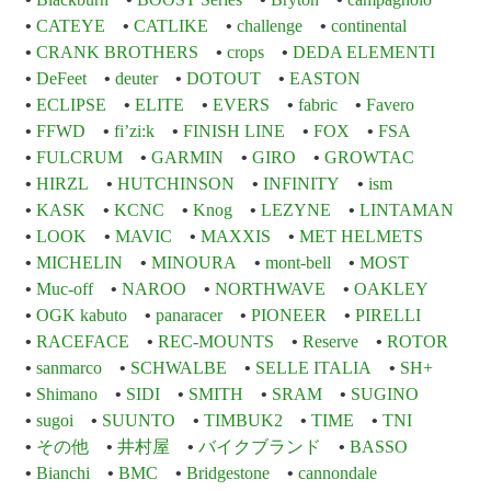
CATEYE
CATLIKE
challenge
continental
CRANK BROTHERS
crops
DEDA ELEMENTI
DeFeet
deuter
DOTOUT
EASTON
ECLIPSE
ELITE
EVERS
fabric
Favero
FFWD
fi’zi:k
FINISH LINE
FOX
FSA
FULCRUM
GARMIN
GIRO
GROWTAC
HIRZL
HUTCHINSON
INFINITY
ism
KASK
KCNC
Knog
LEZYNE
LINTAMAN
LOOK
MAVIC
MAXXIS
MET HELMETS
MICHELIN
MINOURA
mont-bell
MOST
Muc-off
NAROO
NORTHWAVE
OAKLEY
OGK kabuto
panaracer
PIONEER
PIRELLI
RACEFACE
REC-MOUNTS
Reserve
ROTOR
sanmarco
SCHWALBE
SELLE ITALIA
SH+
Shimano
SIDI
SMITH
SRAM
SUGINO
sugoi
SUUNTO
TIMBUK2
TIME
TNI
その他
井村屋
バイクブランド
BASSO
Bianchi
BMC
Bridgestone
cannondale