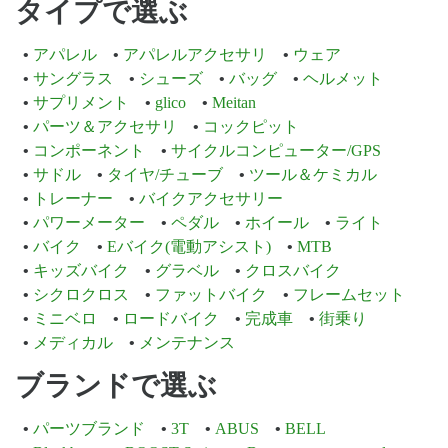
タイプで選ぶ
アパレル
アパレルアクセサリ
ウェア
サングラス
シューズ
バッグ
ヘルメット
サプリメント
glico
Meitan
パーツ＆アクセサリ
コックピット
コンポーネント
サイクルコンピューター/GPS
サドル
タイヤ/チューブ
ツール＆ケミカル
トレーナー
バイクアクセサリー
パワーメーター
ペダル
ホイール
ライト
バイク
Eバイク(電動アシスト)
MTB
キッズバイク
グラベル
クロスバイク
シクロクロス
ファットバイク
フレームセット
ミニベロ
ロードバイク
完成車
街乗り
メディカル
メンテナンス
ブランドで選ぶ
パーツブランド
3T
ABUS
BELL