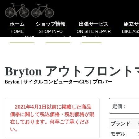
コ
ン
テ
ホーム
ショップ情報
出張サービス
組立サ
ン
HOME
SHOP INFO
ON SITE REPAIR
BIKE A
ツ
セール情報
アーカイブ
旧サイト
へ
SALE
BLOG
LOG
ス
キ
ッ
Bryton アウトフロン
プ
Bryton
|
サイクルコンピューター/GPS
|
プロパー
定価：
2021年4月1日以前に掲載した商品
価格に関して税込価格・税別価格が混
在しております。何卒ご了承くださ
ブランド
い。
モデル