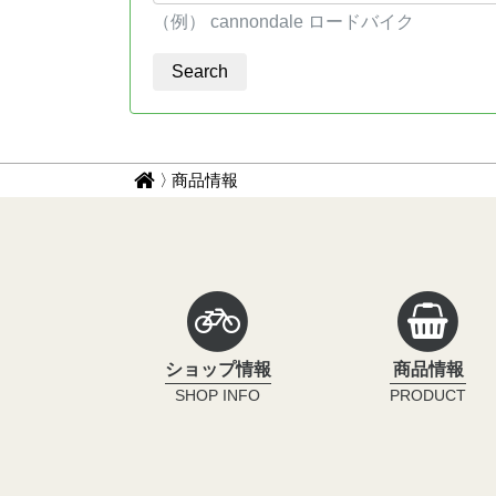
（例） cannondale ロードバイク
パ
サ
商品情報
イ
ン
ク
く
ル
ず
イ
ン
ナ
フ
ビ
ィ
ショップ情報
商品情報
ニ
SHOP INFO
PRODUCT
テ
ィ