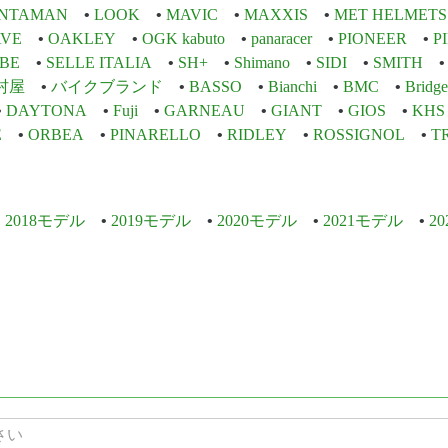
INTAMAN
LOOK
MAVIC
MAXXIS
MET HELMETS
VE
OAKLEY
OGK kabuto
panaracer
PIONEER
P
BE
SELLE ITALIA
SH+
Shimano
SIDI
SMITH
村屋
バイクブランド
BASSO
Bianchi
BMC
Bridge
DAYTONA
Fuji
GARNEAU
GIANT
GIOS
KHS
E
ORBEA
PINARELLO
RIDLEY
ROSSIGNOL
T
2018モデル
2019モデル
2020モデル
2021モデル
2