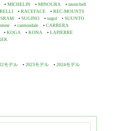
MICHELIN
MINOURA
mont-bell
IRELLI
RACEFACE
REC-MOUNTS
SRAM
SUGINO
sugoi
SUUNTO
stone
cannondale
CARRERA
KOGA
KONA
LAPIERRE
REK
022モデル
2023モデル
2024モデル