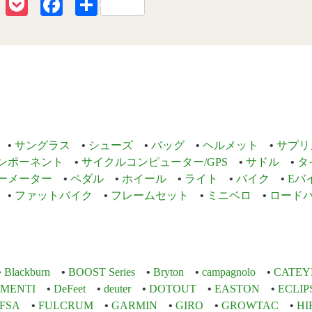
erest
Line
Pocket
Facebook
共
有
サングラス
シューズ
バッグ
ヘルメット
サプリ
ンポーネント
サイクルコンピューター/GPS
サドル
タ
ーメーター
ペダル
ホイール
ライト
バイク
Eバ
ファットバイク
フレームセット
ミニベロ
ロード
Blackburn
BOOST Series
Bryton
campagnolo
CATEY
EMENTI
DeFeet
deuter
DOTOUT
EASTON
ECLIP
FSA
FULCRUM
GARMIN
GIRO
GROWTAC
HI