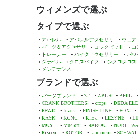
ウィメンズで選ぶ
タイプで選ぶ
アパレル
アパレルアクセサリ
ウェア
パーツ＆アクセサリ
コックピット
コ
トレーナー
バイクアクセサリー
パワ
グラベル
クロスバイク
シクロクロス
メンテナンス
ブランドで選ぶ
パーツブランド
3T
ABUS
BELL
CRANK BROTHERS
crops
DEDA EL
FFWD
fi’zi:k
FINISH LINE
FOX
KASK
KCNC
Knog
LEZYNE
L
MOST
Muc-off
NAROO
NORTHWA
Reserve
ROTOR
sanmarco
SCHWAL