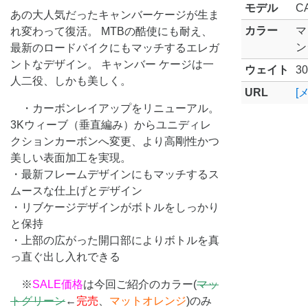
モデル
C
あの大人気だったキャンバーケージが生ま
カラー
マ
れ変わって復活。 MTBの酷使にも耐え、
ン
最新のロードバイクにもマッチするエレガ
ントなデザイン。 キャンバー ケージは一
ウェイト
30
人二役、しかも美しく。
URL
[
・カーボンレイアップをリニューアル。
3Kウィーブ（垂直編み）からユニディレ
クションカーボンへ変更、より高剛性かつ
美しい表面加工を実現。
・最新フレームデザインにもマッチするス
ムースな仕上げとデザイン
・リブケージデザインがボトルをしっかり
と保持
・上部の広がった開口部によりボトルを真
っ直ぐ出し入れできる
※
SALE価格
は今回ご紹介のカラー(
マッ
トグリーン
←
完売
、
マットオレンジ
)のみ