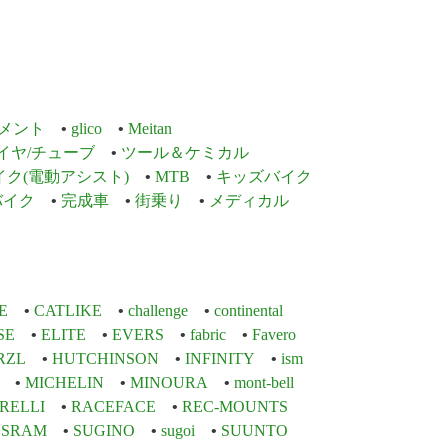
メント
glico
Meitan
イヤ/チューブ
ツール＆ケミカル
イク(電動アシスト)
MTB
キッズバイク
バイク
完成車
街乗り
メディカル
E
CATLIKE
challenge
continental
SE
ELITE
EVERS
fabric
Favero
RZL
HUTCHINSON
INFINITY
ism
MICHELIN
MINOURA
mont-bell
IRELLI
RACEFACE
REC-MOUNTS
SRAM
SUGINO
sugoi
SUUNTO