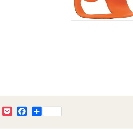
erest
Line
Pocket
Facebook
共
有