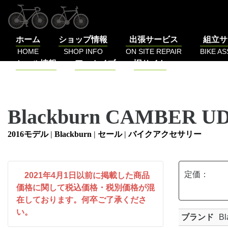
コ
ン
テ
ホーム
ショップ情報
出張サービス
組立サ
ン
HOME
SHOP INFO
ON SITE REPAIR
BIKE A
ツ
セール情報
アーカイブ
旧サイト
へ
SALE
BLOG
LOG
ス
キ
ッ
Blackburn CAMBER 
プ
2016モデル
|
Blackburn
|
セール
|
バイクアクセサリー
定価：
2021年4月1日以前に掲載した商品
価格に関して税込価格・税別価格が混
在しております。何卒ご了承くださ
い。
ブランド
Bl