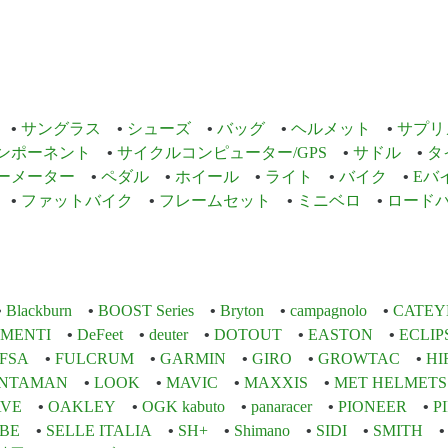
サングラス
シューズ
バッグ
ヘルメット
サプリ
ンポーネント
サイクルコンピューター/GPS
サドル
タ
ーメーター
ペダル
ホイール
ライト
バイク
Eバ
ファットバイク
フレームセット
ミニベロ
ロード
Blackburn
BOOST Series
Bryton
campagnolo
CATEY
EMENTI
DeFeet
deuter
DOTOUT
EASTON
ECLIP
FSA
FULCRUM
GARMIN
GIRO
GROWTAC
HI
INTAMAN
LOOK
MAVIC
MAXXIS
MET HELMETS
VE
OAKLEY
OGK kabuto
panaracer
PIONEER
P
BE
SELLE ITALIA
SH+
Shimano
SIDI
SMITH