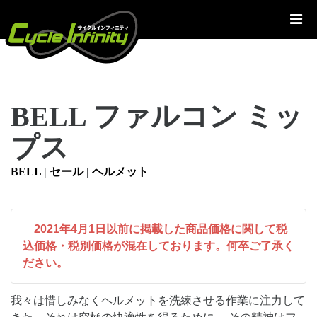
コ
ン
テ
ン
ツ
へ
BELL ファルコン ミッ
ス
キ
プス
ッ
プ
BELL
|
セール
|
ヘルメット
2021年4月1日以前に掲載した商品価格に関して税
込価格・税別価格が混在しております。何卒ご了承く
ださい。
我々は惜しみなくヘルメットを洗練させる作業に注力して