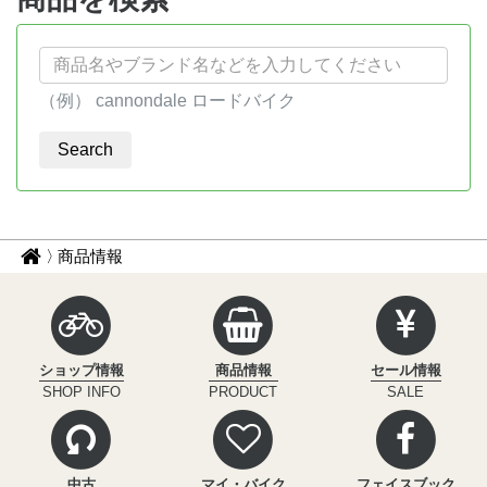
（例） cannondale ロードバイク
パ
サ
商品情報
イ
ン
ク
く
ル
ず
イ
ショップ情報
商品情報
セール情報
ン
ナ
SHOP INFO
PRODUCT
SALE
フ
ビ
ィ
ニ
テ
中古
マイ・バイク
フェイスブック