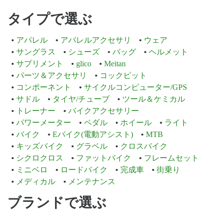
タイプで選ぶ
アパレル
アパレルアクセサリ
ウェア
サングラス
シューズ
バッグ
ヘルメット
サプリメント
glico
Meitan
パーツ＆アクセサリ
コックピット
コンポーネント
サイクルコンピューター/GPS
サドル
タイヤ/チューブ
ツール＆ケミカル
トレーナー
バイクアクセサリー
パワーメーター
ペダル
ホイール
ライト
バイク
Eバイク(電動アシスト)
MTB
キッズバイク
グラベル
クロスバイク
シクロクロス
ファットバイク
フレームセット
ミニベロ
ロードバイク
完成車
街乗り
メディカル
メンテナンス
ブランドで選ぶ