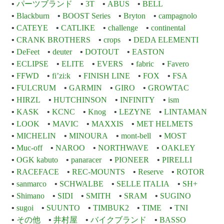
パーツブランド
3T
ABUS
BELL
Blackburn
BOOST Series
Bryton
campagnolo
CATEYE
CATLIKE
challenge
continental
CRANK BROTHERS
crops
DEDA ELEMENTI
DeFeet
deuter
DOTOUT
EASTON
ECLIPSE
ELITE
EVERS
fabric
Favero
FFWD
fi’zi:k
FINISH LINE
FOX
FSA
FULCRUM
GARMIN
GIRO
GROWTAC
HIRZL
HUTCHINSON
INFINITY
ism
KASK
KCNC
Knog
LEZYNE
LINTAMAN
LOOK
MAVIC
MAXXIS
MET HELMETS
MICHELIN
MINOURA
mont-bell
MOST
Muc-off
NAROO
NORTHWAVE
OAKLEY
OGK kabuto
panaracer
PIONEER
PIRELLI
RACEFACE
REC-MOUNTS
Reserve
ROTOR
sanmarco
SCHWALBE
SELLE ITALIA
SH+
Shimano
SIDI
SMITH
SRAM
SUGINO
sugoi
SUUNTO
TIMBUK2
TIME
TNI
その他
井村屋
バイクブランド
BASSO