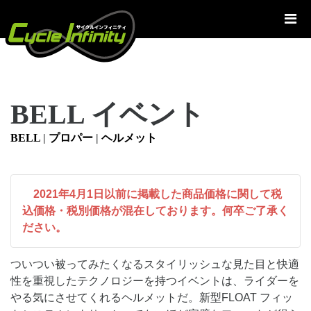
コ
ン
テ
ン
ツ
へ
BELL イベント
ス
キ
BELL
|
プロパー
|
ヘルメット
ッ
プ
2021年4月1日以前に掲載した商品価格に関して税
込価格・税別価格が混在しております。何卒ご了承く
ださい。
ついつい被ってみたくなるスタイリッシュな見た目と快適
性を重視したテクノロジーを持つイベントは、ライダーを
やる気にさせてくれるヘルメットだ。新型FLOAT フィッ