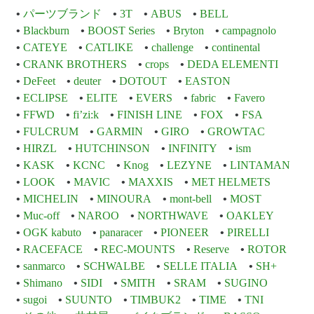
パーツブランド
3T
ABUS
BELL
Blackburn
BOOST Series
Bryton
campagnolo
CATEYE
CATLIKE
challenge
continental
CRANK BROTHERS
crops
DEDA ELEMENTI
DeFeet
deuter
DOTOUT
EASTON
ECLIPSE
ELITE
EVERS
fabric
Favero
FFWD
fi’zi:k
FINISH LINE
FOX
FSA
FULCRUM
GARMIN
GIRO
GROWTAC
HIRZL
HUTCHINSON
INFINITY
ism
KASK
KCNC
Knog
LEZYNE
LINTAMAN
LOOK
MAVIC
MAXXIS
MET HELMETS
MICHELIN
MINOURA
mont-bell
MOST
Muc-off
NAROO
NORTHWAVE
OAKLEY
OGK kabuto
panaracer
PIONEER
PIRELLI
RACEFACE
REC-MOUNTS
Reserve
ROTOR
sanmarco
SCHWALBE
SELLE ITALIA
SH+
Shimano
SIDI
SMITH
SRAM
SUGINO
sugoi
SUUNTO
TIMBUK2
TIME
TNI