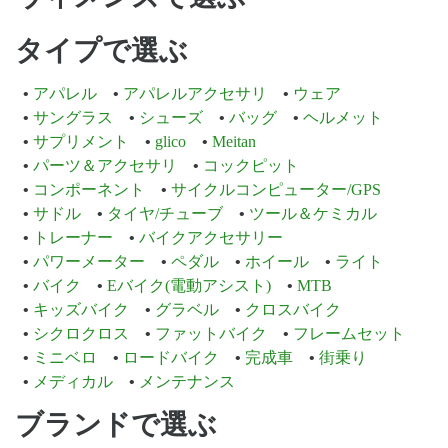
タイプで選ぶ
アパレル
アパレルアクセサリ
ウェア
サングラス
シューズ
バッグ
ヘルメット
サプリメント
glico
Meitan
パーツ＆アクセサリ
コックピット
コンポーネント
サイクルコンピューター/GPS
サドル
タイヤ/チューブ
ツール＆ケミカル
トレーナー
バイクアクセサリー
パワーメーター
ペダル
ホイール
ライト
バイク
Eバイク(電動アシスト)
MTB
キッズバイク
グラベル
クロスバイク
シクロクロス
ファットバイク
フレームセット
ミニベロ
ロードバイク
完成車
街乗り
メディカル
メンテナンス
ブランドで選ぶ