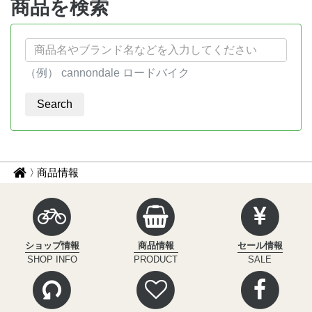
商品を検索
（例） cannondale ロードバイク
パ
サ
商品情報
イ
ン
ク
く
ル
ず
イ
ショップ情報
商品情報
セール情報
ン
ナ
SHOP INFO
PRODUCT
SALE
フ
ビ
ィ
ニ
テ