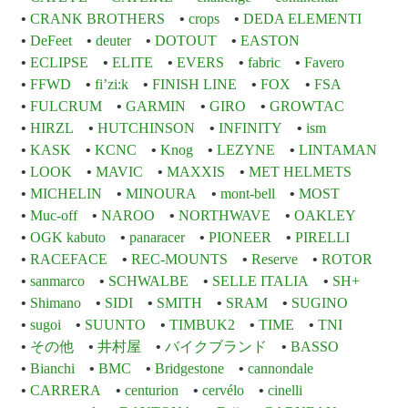
CRANK BROTHERS
crops
DEDA ELEMENTI
DeFeet
deuter
DOTOUT
EASTON
ECLIPSE
ELITE
EVERS
fabric
Favero
FFWD
fi’zi:k
FINISH LINE
FOX
FSA
FULCRUM
GARMIN
GIRO
GROWTAC
HIRZL
HUTCHINSON
INFINITY
ism
KASK
KCNC
Knog
LEZYNE
LINTAMAN
LOOK
MAVIC
MAXXIS
MET HELMETS
MICHELIN
MINOURA
mont-bell
MOST
Muc-off
NAROO
NORTHWAVE
OAKLEY
OGK kabuto
panaracer
PIONEER
PIRELLI
RACEFACE
REC-MOUNTS
Reserve
ROTOR
sanmarco
SCHWALBE
SELLE ITALIA
SH+
Shimano
SIDI
SMITH
SRAM
SUGINO
sugoi
SUUNTO
TIMBUK2
TIME
TNI
その他
井村屋
バイクブランド
BASSO
Bianchi
BMC
Bridgestone
cannondale
CARRERA
centurion
cervélo
cinelli