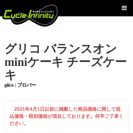
コ
ン
テ
ン
ツ
へ
グリコ バランスオン
ス
キ
miniケーキ チーズケー
ッ
プ
キ
glico
|
プロパー
2021年4月1日以前に掲載した商品価格に関して税
込価格・税別価格が混在しております。何卒ご了承く
ださい。