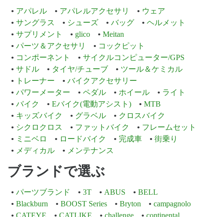
アパレル
アパレルアクセサリ
ウェア
サングラス
シューズ
バッグ
ヘルメット
サプリメント
glico
Meitan
パーツ＆アクセサリ
コックピット
コンポーネント
サイクルコンピューター/GPS
サドル
タイヤ/チューブ
ツール＆ケミカル
トレーナー
バイクアクセサリー
パワーメーター
ペダル
ホイール
ライト
バイク
Eバイク(電動アシスト)
MTB
キッズバイク
グラベル
クロスバイク
シクロクロス
ファットバイク
フレームセット
ミニベロ
ロードバイク
完成車
街乗り
メディカル
メンテナンス
ブランドで選ぶ
パーツブランド
3T
ABUS
BELL
Blackburn
BOOST Series
Bryton
campagnolo
CATEYE
CATLIKE
challenge
continental