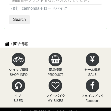
（例） cannondale ロードバイク
パ
サ
商品情報
イ
ン
ク
く
ル
ず
イ
ショップ情報
商品情報
セール情報
ン
ナ
SHOP INFO
PRODUCT
SALE
フ
ビ
ィ
ニ
テ
中古
マイ・バイク
フェイスブック
ィ
USED
MY BIKES
Facebook